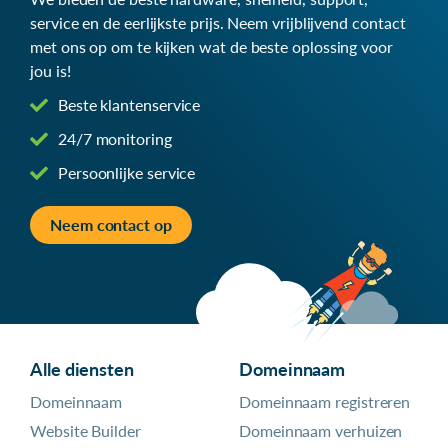
service en de eerlijkste prijs. Neem vrijblijvend contact
met ons op om te kijken wat de beste oplossing voor
jou is!
Beste klantenservice
24/7 monitoring
Persoonlijke service
Neem contact op
Alle diensten
Domeinnaam
Domeinnaam
Domeinnaam registreren
Website Builder
Domeinnaam verhuizen