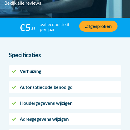
Bekijk alle reviews
.valleedaoste.it
€5
.afgesproken
per jaar
,99
Specificaties
Verhuizing
Autorisatiecode benodigd
Houdergegevens wijzigen
Adresgegevens wijzigen