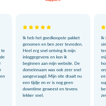
Ik heb het goedkoopste pakket
Ik
genomen en ben zeer tevreden.
si
 te
Heel erg snel ontving ik mijn
te
ude
inloggegevens en kon ik
mi
r
beginnen aan mijn website. De
ho
r
domeinnaam was ook zeer snel
on
ien
aangevraagd. Mijn site draait nu
ee
een tijdje en er is nog geen
su
downtime geweest en tevens
be
lekker snel.
ze