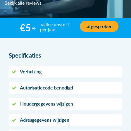
Bekijk alle reviews
.vallee-aoste.it
€5
.afgesproken
per jaar
,99
Specificaties
Verhuizing
Autorisatiecode benodigd
Houdergegevens wijzigen
Adresgegevens wijzigen