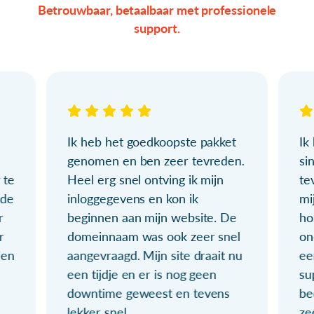
Betrouwbaar, betaalbaar met professionele
support.
Ik heb het goedkoopste pakket
Ik
genomen en ben zeer tevreden.
si
 te
Heel erg snel ontving ik mijn
te
ude
inloggegevens en kon ik
mi
r
beginnen aan mijn website. De
ho
r
domeinnaam was ook zeer snel
on
ien
aangevraagd. Mijn site draait nu
ee
een tijdje en er is nog geen
su
downtime geweest en tevens
be
lekker snel.
ze