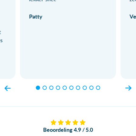
Patty
Ve
t
ls
Beoordeling 4.9 / 5.0