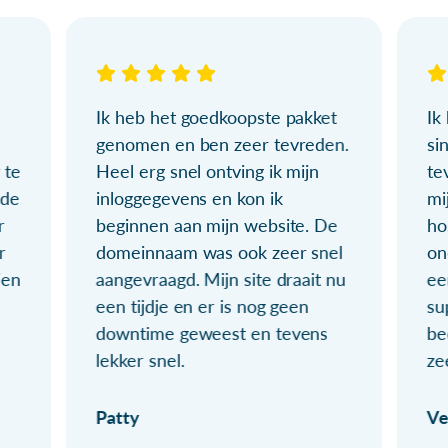
Ik heb het goedkoopste pakket
Ik
genomen en ben zeer tevreden.
si
 te
Heel erg snel ontving ik mijn
te
ude
inloggegevens en kon ik
mi
r
beginnen aan mijn website. De
ho
r
domeinnaam was ook zeer snel
on
ien
aangevraagd. Mijn site draait nu
ee
een tijdje en er is nog geen
su
downtime geweest en tevens
be
lekker snel.
ze
Patty
Ve