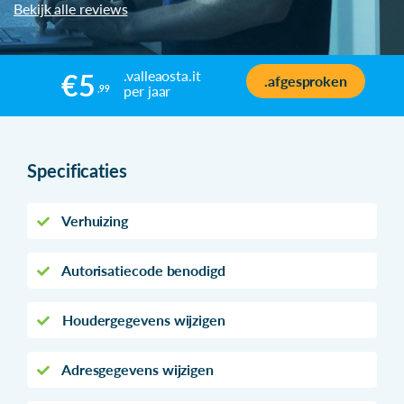
Bekijk alle reviews
.valleaosta.it
€5
.afgesproken
per jaar
,99
Specificaties
Verhuizing
Autorisatiecode benodigd
Houdergegevens wijzigen
Adresgegevens wijzigen