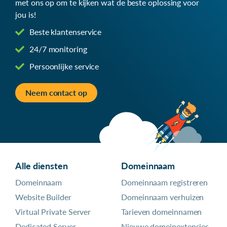
met ons op om te kijken wat de beste oplossing voor
jou is!
Beste klantenservice
24/7 monitoring
Persoonlijke service
Neem contact op
Alle diensten
Domeinnaam
Domeinnaam
Domeinnaam registreren
Website Builder
Domeinnaam verhuizen
Virtual Private Server
Tarieven domeinnamen
Dedicated Server
Nieuwe domeinextensies