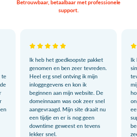
Betrouwbaar, betaalbaar met professionele
support.
Ik heb het goedkoopste pakket
Ik
genomen en ben zeer tevreden.
si
 te
Heel erg snel ontving ik mijn
te
ude
inloggegevens en kon ik
mi
r
beginnen aan mijn website. De
ho
r
domeinnaam was ook zeer snel
on
ien
aangevraagd. Mijn site draait nu
ee
een tijdje en er is nog geen
su
downtime geweest en tevens
be
lekker snel.
ze