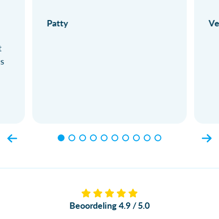
Patty
Ve
t
ls
Beoordeling 4.9 / 5.0