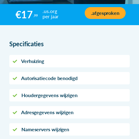
.us.org
€17
.afgesproken
per jaar
,99
Specificaties
Verhuizing
Autorisatiecode benodigd
Houdergegevens wijzigen
Adresgegevens wijzigen
Nameservers wijzigen