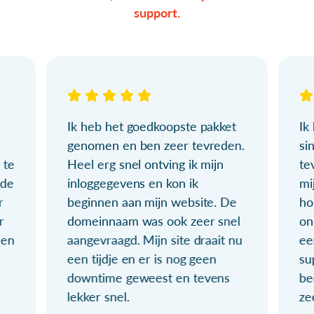
support.
Ik heb het goedkoopste pakket
Ik
genomen en ben zeer tevreden.
si
 te
Heel erg snel ontving ik mijn
te
ude
inloggegevens en kon ik
mi
r
beginnen aan mijn website. De
ho
r
domeinnaam was ook zeer snel
on
ien
aangevraagd. Mijn site draait nu
ee
een tijdje en er is nog geen
su
downtime geweest en tevens
be
lekker snel.
ze