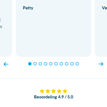
Patty
Ve
t
ls
Beoordeling 4.9 / 5.0