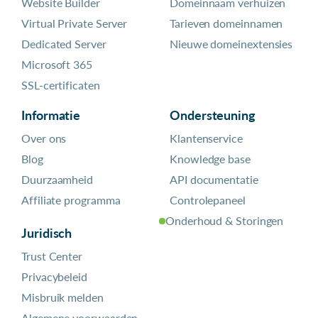
Website Builder
Domeinnaam verhuizen
Virtual Private Server
Tarieven domeinnamen
Dedicated Server
Nieuwe domeinextensies
Microsoft 365
SSL-certificaten
Informatie
Ondersteuning
Over ons
Klantenservice
Blog
Knowledge base
Duurzaamheid
API documentatie
Affiliate programma
Controlepaneel
Onderhoud & Storingen
Juridisch
Trust Center
Privacybeleid
Misbruik melden
Algemene voorwaarden