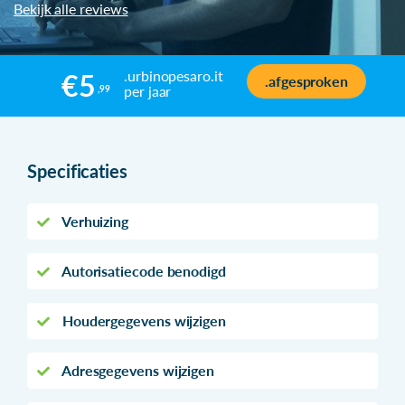
Bekijk alle reviews
.urbinopesaro.it
€5
.afgesproken
per jaar
,99
Specificaties
Verhuizing
Autorisatiecode benodigd
Houdergegevens wijzigen
Adresgegevens wijzigen