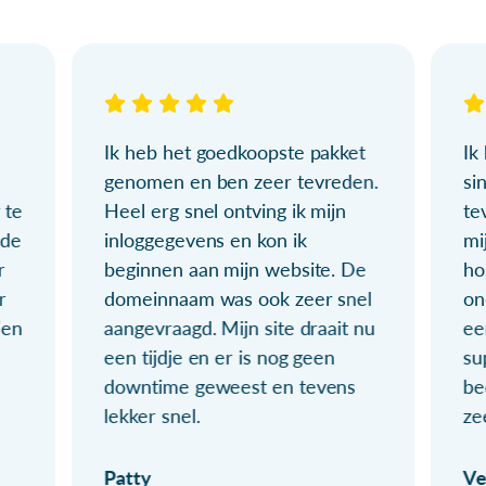
Ik heb het goedkoopste pakket
Ik
genomen en ben zeer tevreden.
si
 te
Heel erg snel ontving ik mijn
te
ude
inloggegevens en kon ik
mi
r
beginnen aan mijn website. De
ho
r
domeinnaam was ook zeer snel
on
ien
aangevraagd. Mijn site draait nu
ee
een tijdje en er is nog geen
su
downtime geweest en tevens
be
lekker snel.
ze
Patty
Ve