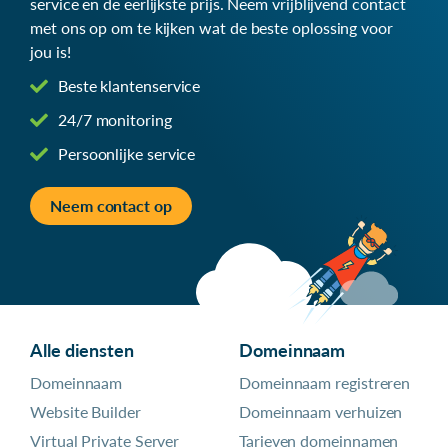
service en de eerlijkste prijs. Neem vrijblijvend contact
met ons op om te kijken wat de beste oplossing voor
jou is!
Beste klantenservice
24/7 monitoring
Persoonlijke service
Neem contact op
Alle diensten
Domeinnaam
Domeinnaam
Domeinnaam registreren
Website Builder
Domeinnaam verhuizen
Virtual Private Server
Tarieven domeinnamen