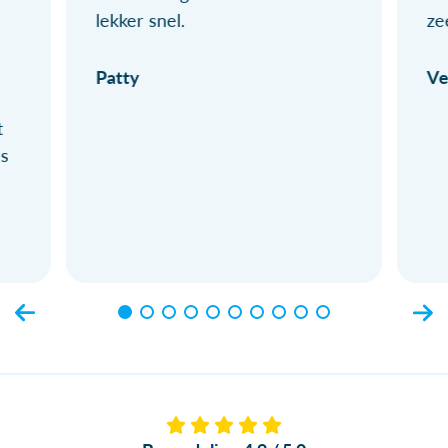
lekker snel.
ze
Patty
Ve
t
ls