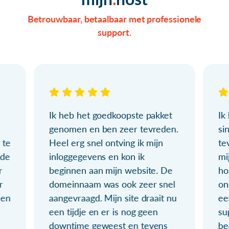
Betrouwbaar, betaalbaar met professionele
support.
Ik heb het goedkoopste pakket
Ik
genomen en ben zeer tevreden.
si
 te
Heel erg snel ontving ik mijn
te
ude
inloggegevens en kon ik
mi
r
beginnen aan mijn website. De
ho
r
domeinnaam was ook zeer snel
on
ien
aangevraagd. Mijn site draait nu
ee
een tijdje en er is nog geen
su
downtime geweest en tevens
be