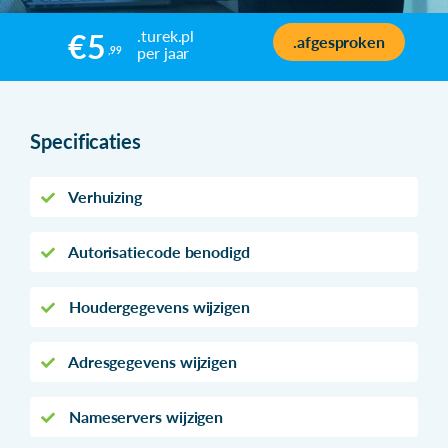
.turek.pl
€5
.afgesproken
per jaar
,99
Specificaties
Verhuizing
Autorisatiecode benodigd
Houdergegevens wijzigen
Adresgegevens wijzigen
Nameservers wijzigen