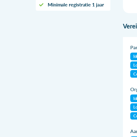
Minimale registratie 1 jaar
Vere
Par
Id
Lo
Co
Org
Id
Lo
Co
Aan