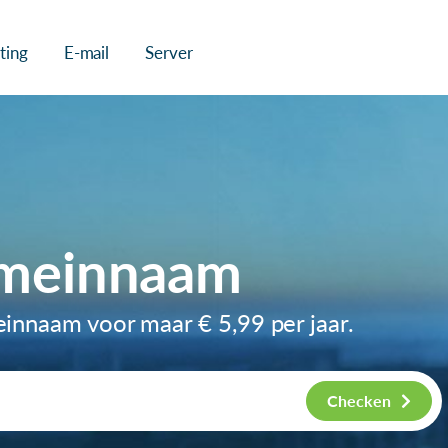
ting
E-mail
Server
domeinnaam
meinnaam voor maar
€ 5,99
per jaar.
Checken