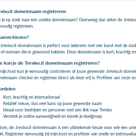
viso.it domeinnaam registreren
 je op zoek naar een unieke domeinnaam? Overweeg dan zeker de .treviso.
voudig registreren.
arom kiezen?
.treviso.it-domeinnaam is perfect voor iedereen met een band met de stad Tr
n of mensen die er gewoond hebben. Deze domeinnaam is kort, krachtig en h
 kun je de Treviso.it domeinnaam registreren?
 mijn.host kun je eenvoudig controleren of jouw gewenste .treviso.it-dom
einnaam checker en registreer direct als deze vrij is. Profiteer van onze s
ordelen
Kort, krachtig en internationaal
Relatief nieuw, dus veel kans op jouw gewenste naam
Ideaal voor bedrijven en personen met een link naar Treviso
Versterk je online aanwezigheid en bereik je doelgroep
tom, de .treviso.it-domeinnaam is een uitstekende keuze voor wie een uni
kt. Registreer eenvoudig bij mijn.host en profiteer van snelle en betrouwba