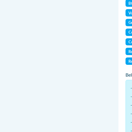
B
Vo
Ge
Co
Co
Re
Re
Be