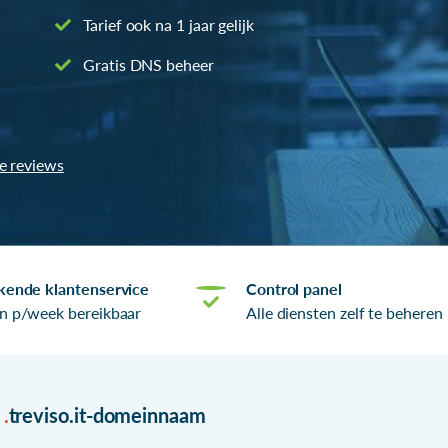
Tarief ook na 1 jaar gelijk
Gratis DNS beheer
le reviews
kende klantenservice
Control panel
n p/week bereikbaar
Alle diensten zelf te beheren
r
.
treviso.it-domeinnaam