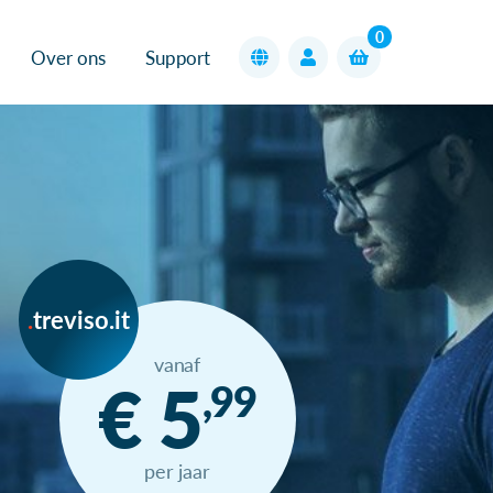
0
Over ons
Support
treviso.it
vanaf
€ 5
,99
per jaar