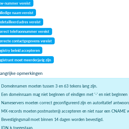
tw-nummer vereist
lledige naam vereist
detailleerd adres vereist
rrect telefoonnummer vereist
rrecte contactgegevens vereist
gistry beleid accepteren
gistrant moet meerderjarig zijn
langrijke opmerkingen
- Domeinnamen moeten tussen 3 en 63 tekens lang zijn.
- Een domeinnaam mag niet beginnen of eindigen met '-' en niet beginnen m
- Nameservers moeten correct geconfigureerd zijn en autoritatief antwoor
- MX-records moeten postmaster@ accepteren en niet naar een CNAME wi
- Bevestigingsmail moet binnen 14 dagen worden bevestigd.
- IDN is toegestaan.