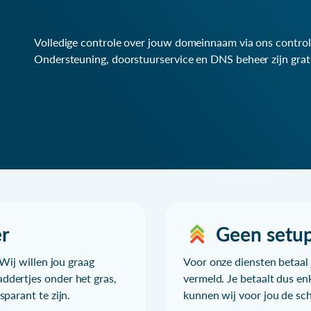
Volledige controle over jouw domeinnaam via ons control
Ondersteuning, doorstuurservice en DNS beheer zijn grat
r
Geen setu
Wij willen jou graag
Voor onze diensten betaal j
ddertjes onder het gras,
vermeld. Je betaalt dus en
parant te zijn.
kunnen wij voor jou de sc