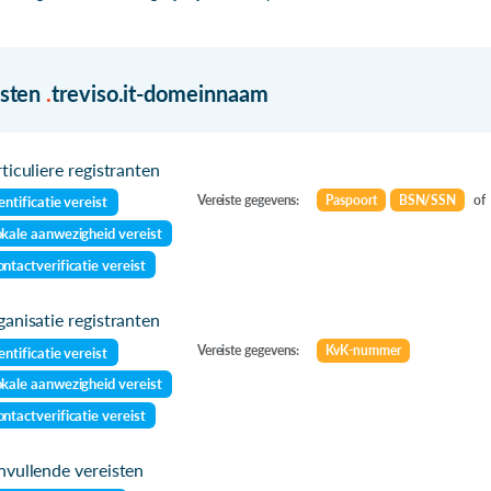
isten
.
treviso.it-domeinnaam
ticuliere registranten
Vereiste gegevens:
Paspoort
BSN/SSN
of
entificatie vereist
kale aanwezigheid vereist
ntactverificatie vereist
anisatie registranten
Vereiste gegevens:
KvK-nummer
entificatie vereist
kale aanwezigheid vereist
ntactverificatie vereist
vullende vereisten