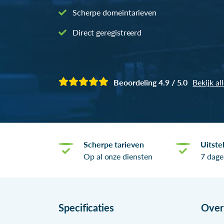
Scherpe domeintarieven
Direct geregistreerd
Beoordeling 4.9 / 5.0
Bekijk al
Scherpe tarieven
Uitste
Op al onze diensten
7 dage
Specificaties
Ove