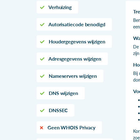
Verhuizing
Tre
Ben
Autorisatiecode benodigd
een
Wa
Houdergegevens wijzigen
De 
zij
Adresgegevens wijzigen
Hoe
Bij
Nameservers wijzigen
dom
Vo
DNS wijzigen
DNSSEC
Geen WHOIS Privacy
Kor
zoe