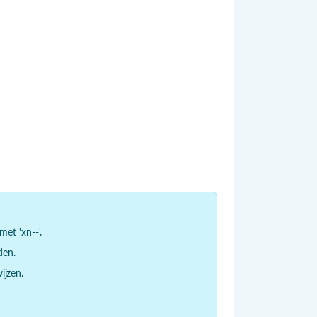
et 'xn--'.
den.
jzen.