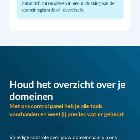
mismatch zal resulteren in een mislukking van de
domeinregistratie of -overdracht.
Houd het overzicht over je
domeinen
Met ons control panel heb je alle tools
voorhanden en weet jij precies wat er gebeurt.
Volledige controle over jouw domeinnaam via ons