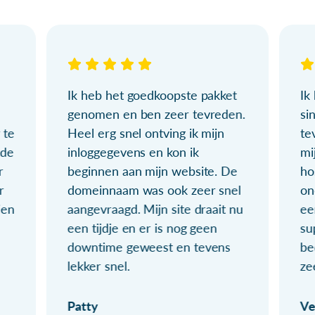
Ik heb het goedkoopste pakket
Ik
genomen en ben zeer tevreden.
si
 te
Heel erg snel ontving ik mijn
te
ude
inloggegevens en kon ik
mi
r
beginnen aan mijn website. De
ho
r
domeinnaam was ook zeer snel
on
ien
aangevraagd. Mijn site draait nu
ee
een tijdje en er is nog geen
su
downtime geweest en tevens
be
lekker snel.
ze
Patty
Ve