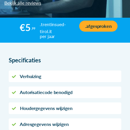
Bekijk alle reviews
.trentinsued-
€5
.afgesproken
,99
tirol.it
per jaar
Specificaties
Verhuizing
Autorisatiecode benodigd
Houdergegevens wijzigen
Adresgegevens wijzigen