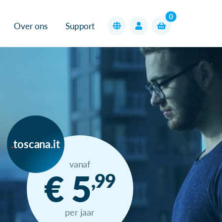
0
Over ons
Support
toscana.it
vanaf
€ 5
,99
per jaar