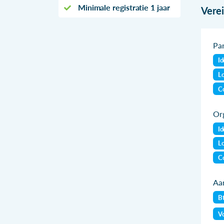
Minimale registratie 1 jaar
Vere
Par
Id
Lo
Co
Org
Id
Lo
Co
Aan
B
Vo