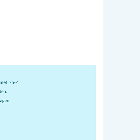
et 'xn--'.
den.
jzen.