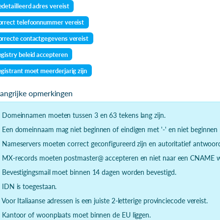
detailleerd adres vereist
rrect telefoonnummer vereist
rrecte contactgegevens vereist
gistry beleid accepteren
gistrant moet meerderjarig zijn
langrijke opmerkingen
- Domeinnamen moeten tussen 3 en 63 tekens lang zijn.
- Een domeinnaam mag niet beginnen of eindigen met '-' en niet beginnen m
- Nameservers moeten correct geconfigureerd zijn en autoritatief antwoor
- MX-records moeten postmaster@ accepteren en niet naar een CNAME wi
- Bevestigingsmail moet binnen 14 dagen worden bevestigd.
- IDN is toegestaan.
- Voor Italiaanse adressen is een juiste 2-letterige provinciecode vereist.
- Kantoor of woonplaats moet binnen de EU liggen.