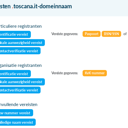
isten
.
toscana.it-domeinnaam
ticuliere registranten
Vereiste gegevens:
Paspoort
BSN/SSN
of
entificatie vereist
kale aanwezigheid vereist
ntactverificatie vereist
anisatie registranten
Vereiste gegevens:
KvK-nummer
entificatie vereist
kale aanwezigheid vereist
ntactverificatie vereist
vullende vereisten
tw-nummer vereist
lledige naam vereist