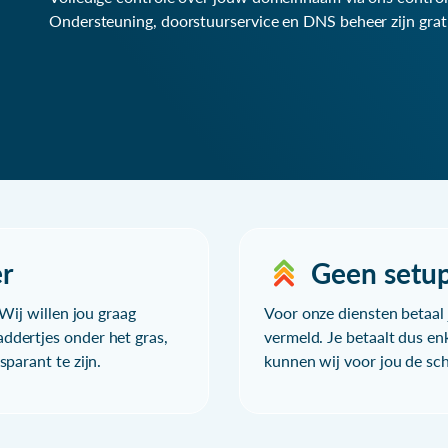
Ondersteuning, doorstuurservice en DNS beheer zijn grat
r
Geen setu
Wij willen jou graag
Voor onze diensten betaal j
ddertjes onder het gras,
vermeld. Je betaalt dus en
parant te zijn.
kunnen wij voor jou de sc