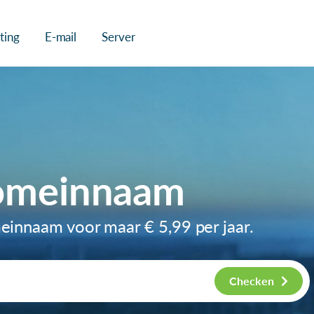
ting
E-mail
Server
domeinnaam
omeinnaam voor maar
€ 5,99
per jaar.
Checken