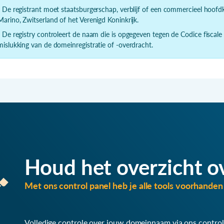
- De registrant moet staatsburgerschap, verblijf of een commercieel hoof
Marino, Zwitserland of het Verenigd Koninkrijk.
- De registry controleert de naam die is opgegeven tegen de Codice fiscale
mislukking van de domeinregistratie of -overdracht.
Houd het overzicht o
Met ons control panel heb je alle tools voorhanden 
Volledige controle over jouw domeinnaam via ons control