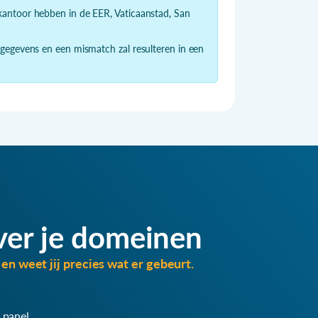
dkantoor hebben in de EER, Vaticaanstad, San
 gegevens en een mismatch zal resulteren in een
ver je domeinen
en weet jij precies wat er gebeurt.
 panel.