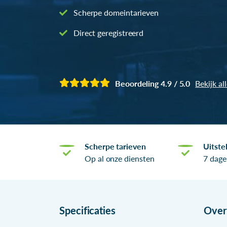
Scherpe domeintarieven
Direct geregistreerd
Beoordeling 4.9 / 5.0
Bekijk al
Scherpe tarieven
Uitste
Op al onze diensten
7 dage
Specificaties
Ove