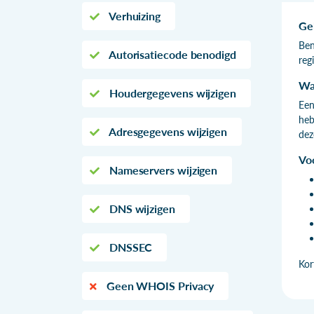
Verhuizing
Ge
Ben
Autorisatiecode benodigd
reg
Wa
Houdergegevens wijzigen
Een
heb
Adresgegevens wijzigen
dez
Vo
Nameservers wijzigen
DNS wijzigen
DNSSEC
Kor
Geen WHOIS Privacy