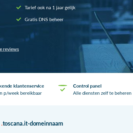
Tarief ook na 1 jaar gelijk
Gratis DNS beheer
le reviews
kende klantenservice
Control panel
n p/week bereikbaar
Alle diensten zelf te beheren
r
.
toscana.it-domeinnaam