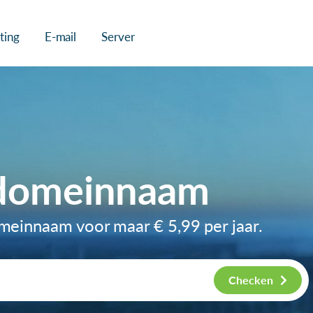
ting
E-mail
Server
-domeinnaam
domeinnaam voor maar
€ 5,99
per jaar.
Checken