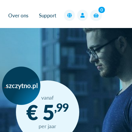
0
Over ons
Support
szczytno.pl
vanaf
€ 5
,99
per jaar