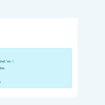
et 'xn--'.
den.
.