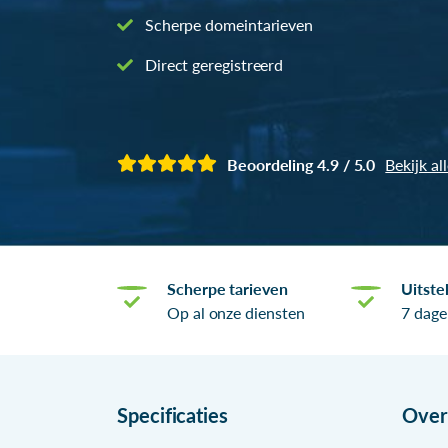
Scherpe domeintarieven
Direct geregistreerd
Beoordeling 4.9 / 5.0
Bekijk al
Scherpe tarieven
Uitste
Op al onze diensten
7 dage
Specificaties
Ove