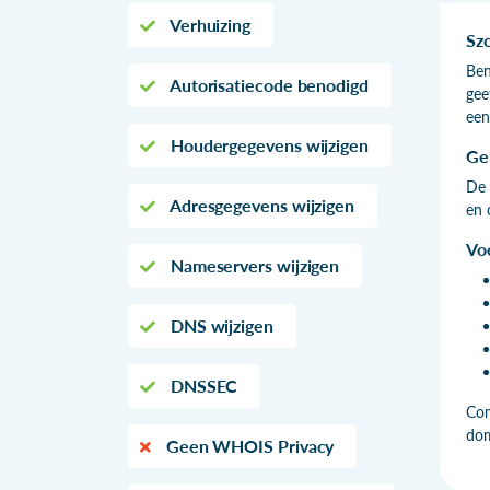
Verhuizing
Sz
Ben
Autorisatiecode benodigd
gee
een
Houdergegevens wijzigen
Ge
De 
Adresgegevens wijzigen
en 
Vo
Nameservers wijzigen
DNS wijzigen
DNSSEC
Com
do
Geen WHOIS Privacy