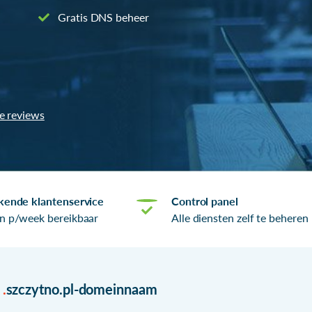
Gratis DNS beheer
le reviews
kende klantenservice
Control panel
n p/week bereikbaar
Alle diensten zelf te beheren
r
.
szczytno.pl-domeinnaam