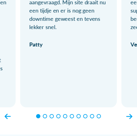
ien
aangevraagd. Mijn site draait nu
ee
een tijdje en er is nog geen
su
downtime geweest en tevens
be
lekker snel.
ze
Patty
Ve
t
ls