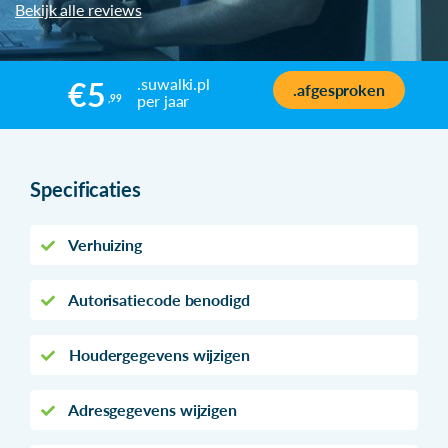
Bekijk alle reviews
.suwalki.pl
€5
.afgesproken
per jaar
,99
Specificaties
Verhuizing
Autorisatiecode benodigd
Houdergegevens wijzigen
Adresgegevens wijzigen