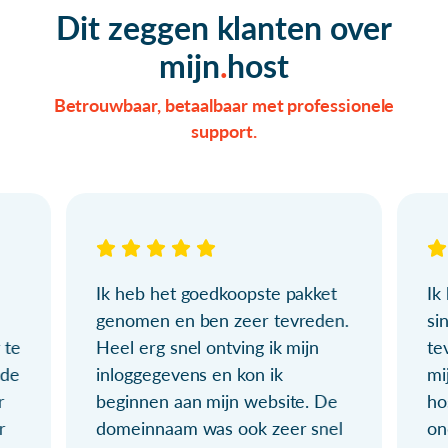
Dit zeggen klanten over
mijn
host
Betrouwbaar, betaalbaar met professionele
support.
Ik heb het goedkoopste pakket
Ik
genomen en ben zeer tevreden.
si
 te
Heel erg snel ontving ik mijn
te
ude
inloggegevens en kon ik
mi
r
beginnen aan mijn website. De
ho
r
domeinnaam was ook zeer snel
on