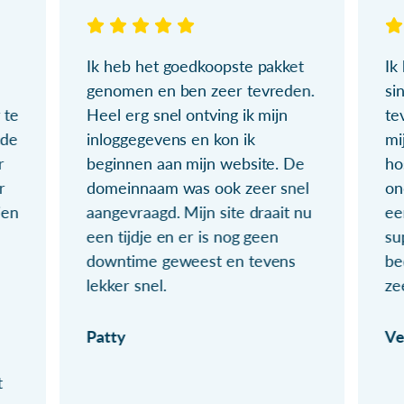
Ik heb het goedkoopste pakket
Ik
genomen en ben zeer tevreden.
si
 te
Heel erg snel ontving ik mijn
te
ude
inloggegevens en kon ik
mi
r
beginnen aan mijn website. De
ho
r
domeinnaam was ook zeer snel
on
ien
aangevraagd. Mijn site draait nu
ee
een tijdje en er is nog geen
su
downtime geweest en tevens
be
lekker snel.
ze
Patty
Ve
t