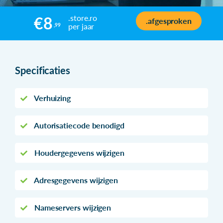
.store.ro
€8
.afgesproken
per jaar
,99
Specificaties
Verhuizing
Autorisatiecode benodigd
Houdergegevens wijzigen
Adresgegevens wijzigen
Nameservers wijzigen