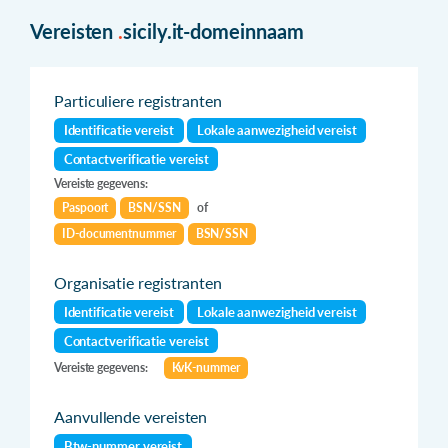
Vereisten
.
sicily.it-domeinnaam
Particuliere registranten
Identificatie vereist
Lokale aanwezigheid vereist
Contactverificatie vereist
Vereiste gegevens:
Paspoort
BSN/SSN
of
ID-documentnummer
BSN/SSN
Organisatie registranten
Identificatie vereist
Lokale aanwezigheid vereist
Contactverificatie vereist
Vereiste gegevens:
KvK-nummer
Aanvullende vereisten
Btw-nummer vereist