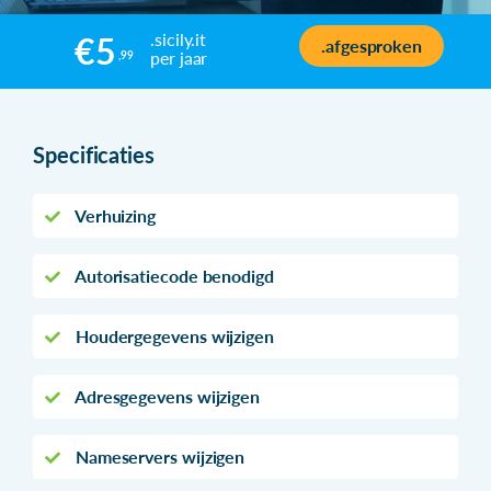
.sicily.it
€5
.afgesproken
per jaar
,99
Specificaties
Verhuizing
Autorisatiecode benodigd
Houdergegevens wijzigen
Adresgegevens wijzigen
Nameservers wijzigen