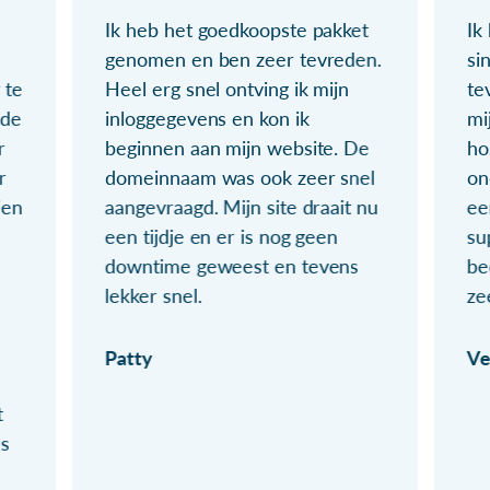
Ik heb het goedkoopste pakket
Ik
genomen en ben zeer tevreden.
si
 te
Heel erg snel ontving ik mijn
te
ude
inloggegevens en kon ik
mi
r
beginnen aan mijn website. De
ho
r
domeinnaam was ook zeer snel
on
ien
aangevraagd. Mijn site draait nu
ee
een tijdje en er is nog geen
su
downtime geweest en tevens
be
lekker snel.
ze
Patty
Ve
t
ls