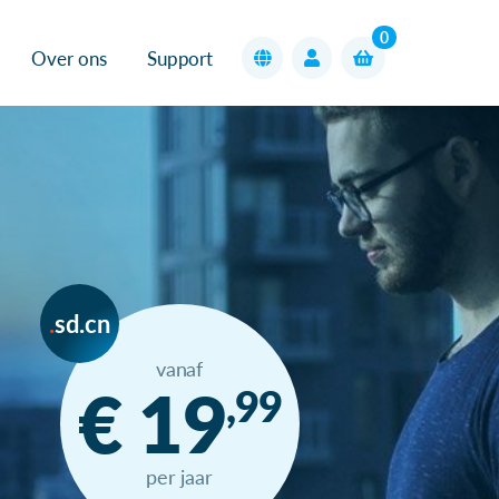
0
Over ons
Support
sd.cn
vanaf
€ 19
,99
per jaar