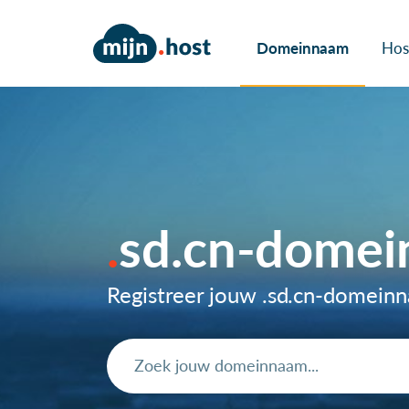
Domeinnaam
Hos
sd.cn-dome
Registreer jouw .sd.cn-domein