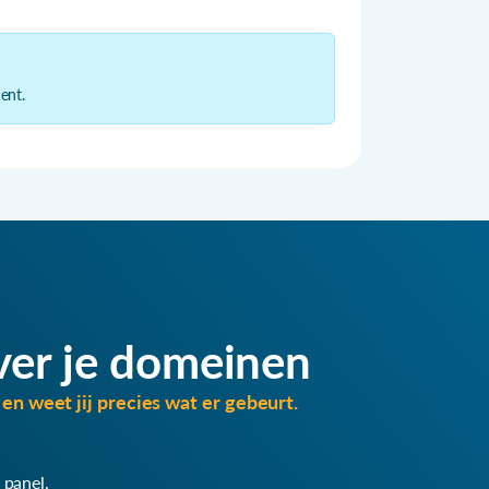
ent.
ver je domeinen
en weet jij precies wat er gebeurt.
 panel.