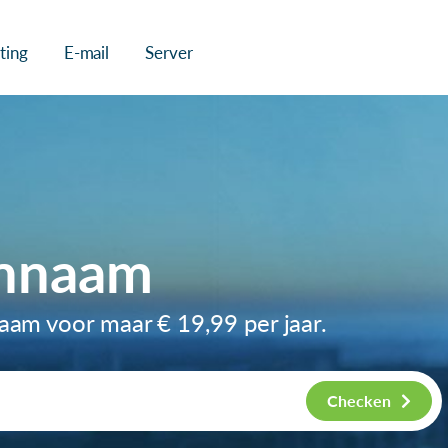
ting
E-mail
Server
innaam
naam voor maar
€ 19,99
per jaar.
Checken