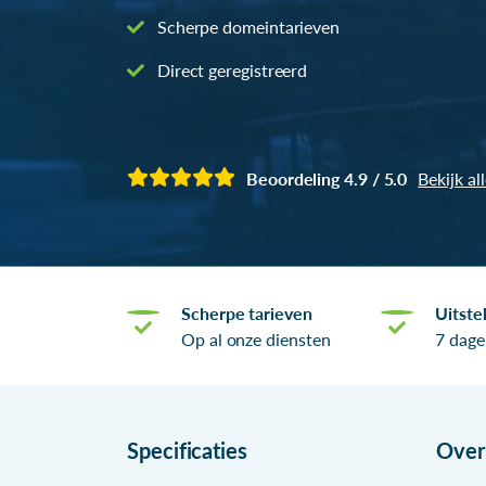
Scherpe domeintarieven
Direct geregistreerd
Beoordeling 4.9 / 5.0
Bekijk al
Scherpe tarieven
Uitste
Op al onze diensten
7 dage
Specificaties
Ove