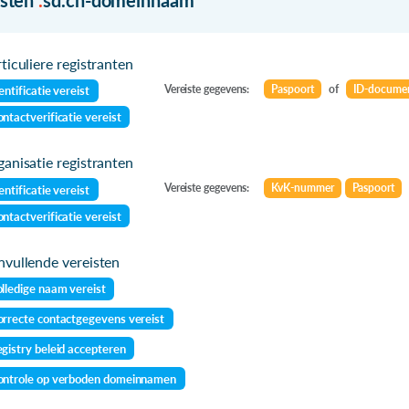
ticuliere registranten
Vereiste gegevens:
Paspoort
of
ID-docume
entificatie vereist
ntactverificatie vereist
anisatie registranten
Vereiste gegevens:
KvK-nummer
Paspoort
entificatie vereist
ntactverificatie vereist
vullende vereisten
lledige naam vereist
rrecte contactgegevens vereist
gistry beleid accepteren
ontrole op verboden domeinnamen