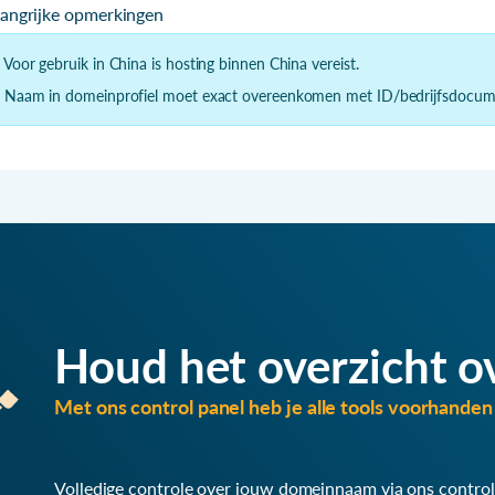
langrijke opmerkingen
- Voor gebruik in China is hosting binnen China vereist.
- Naam in domeinprofiel moet exact overeenkomen met ID/bedrijfsdocum
Houd het overzicht o
Met ons control panel heb je alle tools voorhanden 
Volledige controle over jouw domeinnaam via ons control