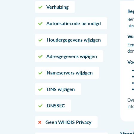
Verhuizing
Re
Ben
Autorisatiecode benodigd
nie
Wa
Houdergegevens wijzigen
Een
dom
Adresgegevens wijzigen
Vo
Nameservers wijzigen
DNS wijzigen
Ove
DNSSEC
inf
Geen WHOIS Privacy
Vere