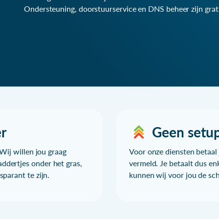
Ondersteuning, doorstuurservice en DNS beheer zijn grat
r
Geen setu
Wij willen jou graag
Voor onze diensten betaal j
ddertjes onder het gras,
vermeld. Je betaalt dus en
parant te zijn.
kunnen wij voor jou de sc