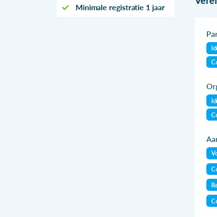
Minimale registratie 1 jaar
Par
Id
Co
Org
Id
Co
Aan
Vo
Co
Re
C