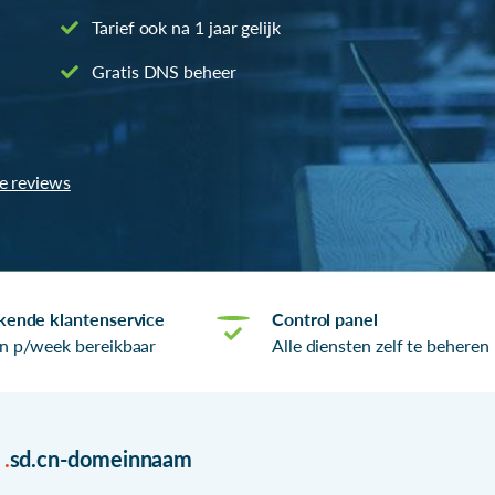
Tarief ook na 1 jaar gelijk
Gratis DNS beheer
le reviews
kende klantenservice
Control panel
n p/week bereikbaar
Alle diensten zelf te beheren
r
.
sd.cn-domeinnaam