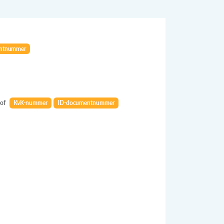
ntnummer
of
KvK-nummer
ID-documentnummer