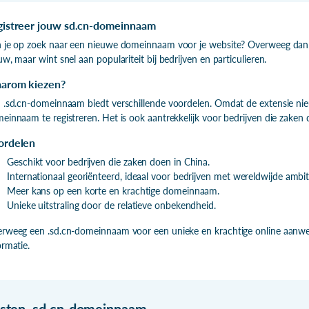
gistreer jouw sd.cn-domeinnaam
 je op zoek naar een nieuwe domeinnaam voor je website? Overweeg dan e
uw, maar wint snel aan populariteit bij bedrijven en particulieren.
arom kiezen?
 .sd.cn-domeinnaam biedt verschillende voordelen. Omdat de extensie nie
einnaam te registreren. Het is ook aantrekkelijk voor bedrijven die zaken d
ordelen
Geschikt voor bedrijven die zaken doen in China.
Internationaal georiënteerd, ideaal voor bedrijven met wereldwijde ambit
Meer kans op een korte en krachtige domeinnaam.
Unieke uitstraling door de relatieve onbekendheid.
rweeg een .sd.cn-domeinnaam voor een unieke en krachtige online aanwe
ormatie.
isten
.
sd.cn-domeinnaam