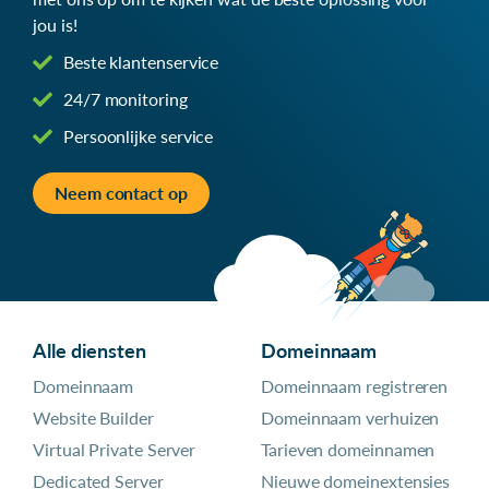
jou is!
Beste klantenservice
24/7 monitoring
Persoonlijke service
Neem contact op
Alle diensten
Domeinnaam
Domeinnaam
Domeinnaam registreren
Website Builder
Domeinnaam verhuizen
Virtual Private Server
Tarieven domeinnamen
Dedicated Server
Nieuwe domeinextensies