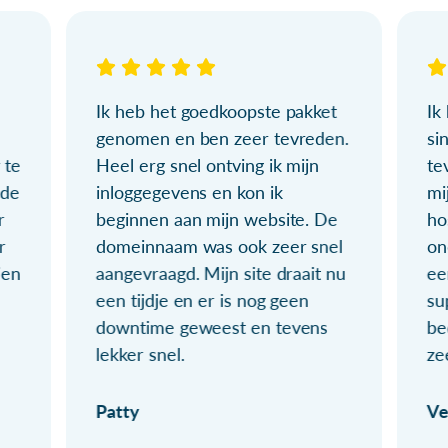
Ik heb het goedkoopste pakket
Ik
genomen en ben zeer tevreden.
si
 te
Heel erg snel ontving ik mijn
te
ude
inloggegevens en kon ik
mi
r
beginnen aan mijn website. De
ho
r
domeinnaam was ook zeer snel
on
ien
aangevraagd. Mijn site draait nu
ee
een tijdje en er is nog geen
su
downtime geweest en tevens
be
lekker snel.
ze
Patty
Ve