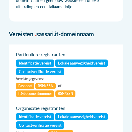
domeinnaam en geef jouw website een unieke
uitstraling en een Italiaans tintje.
Vereisten
.
sassari.it-domeinnaam
Particuliere registranten
Identificatie vereist
Lokale aanwezigheid vereist
Contactverificatie vereist
Vereiste gegevens:
Paspoort
BSN/SSN
of
ID-documentnummer
BSN/SSN
Organisatie registranten
Identificatie vereist
Lokale aanwezigheid vereist
Contactverificatie vereist