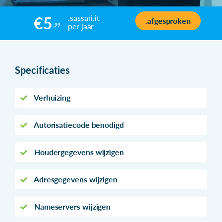
.sassari.it
€5
.afgesproken
per jaar
,99
Specificaties
Verhuizing
Autorisatiecode benodigd
Houdergegevens wijzigen
Adresgegevens wijzigen
Nameservers wijzigen