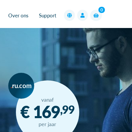
0
Over ons
Support
ru.com
vanaf
€ 169
,99
per jaar