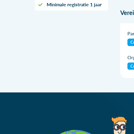
Minimale registratie 1 jaar
Vere
Par
Co
Org
Co