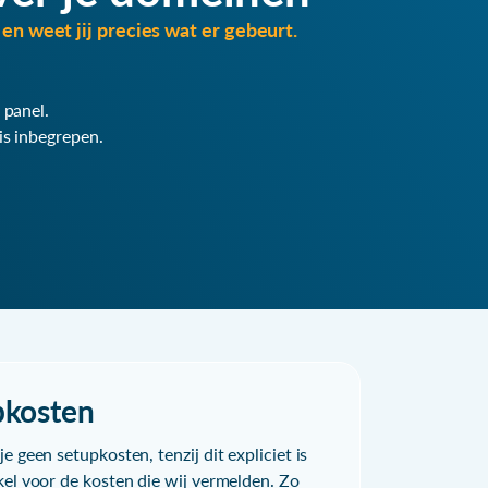
en weet jij precies wat er gebeurt.
 panel.
is inbegrepen.
pkosten
e geen setupkosten, tenzij dit expliciet is
kel voor de kosten die wij vermelden. Zo