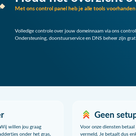
Met ons control panel heb je alle tools voorhanden 
Volledige controle over jouw domeinnaam via ons control
Ondersteuning, doorstuurservice en DNS beheer zijn grat
r
Geen setu
Wij willen jou graag
Voor onze diensten betaal j
ddertjes onder het gras,
vermeld. Je betaalt dus en