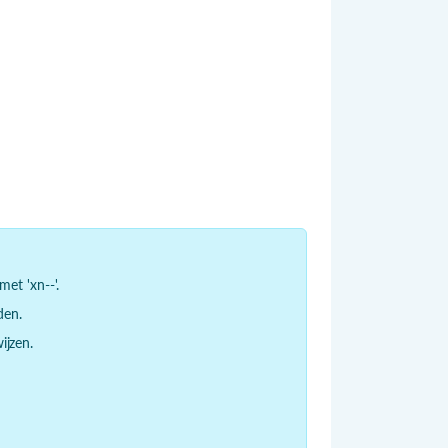
et 'xn--'.
den.
jzen.