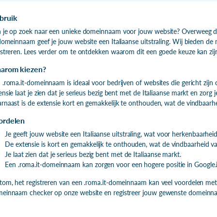
bruik
 je op zoek naar een unieke domeinnaam voor jouw website? Overweeg da
-domeinnaam geef je jouw website een Italiaanse uitstraling. Wij bieden d
istreren. Lees verder om te ontdekken waarom dit een goede keuze kan zijn
arom kiezen?
 .roma.it-domeinnaam is ideaal voor bedrijven of websites die gericht zijn 
ensie laat je zien dat je serieus bezig bent met de Italiaanse markt en zorg
rnaast is de extensie kort en gemakkelijk te onthouden, wat de vindbaarh
ordelen
Je geeft jouw website een Italiaanse uitstraling, wat voor herkenbaarhei
De extensie is kort en gemakkelijk te onthouden, wat de vindbaarheid v
Je laat zien dat je serieus bezig bent met de Italiaanse markt.
Een .roma.it-domeinnaam kan zorgen voor een hogere positie in Google.i
tom, het registreren van een .roma.it-domeinnaam kan veel voordelen me
einnaam checker op onze website en registreer jouw gewenste domeinn