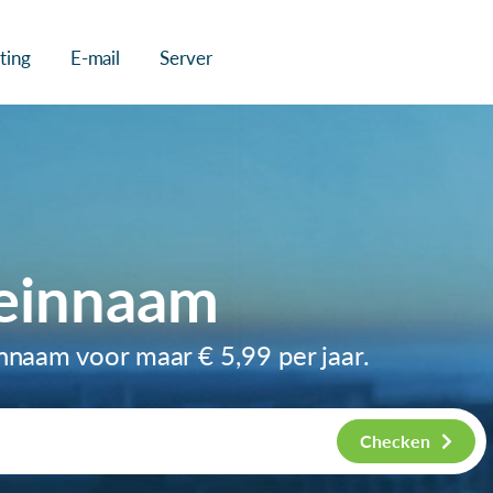
ting
E-mail
Server
einnaam
innaam voor maar
€ 5,99
per jaar.
Checken