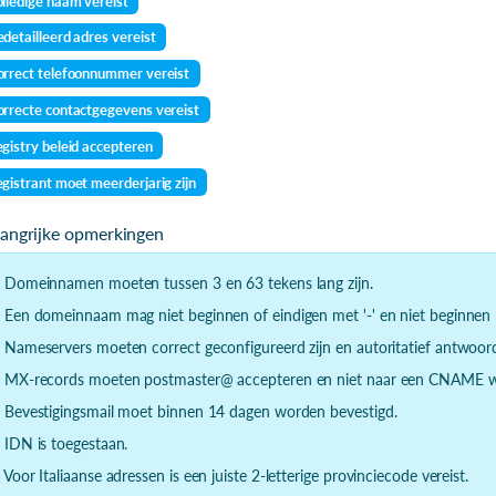
lledige naam vereist
detailleerd adres vereist
rrect telefoonnummer vereist
rrecte contactgegevens vereist
gistry beleid accepteren
gistrant moet meerderjarig zijn
langrijke opmerkingen
- Domeinnamen moeten tussen 3 en 63 tekens lang zijn.
- Een domeinnaam mag niet beginnen of eindigen met '-' en niet beginnen m
- Nameservers moeten correct geconfigureerd zijn en autoritatief antwoor
- MX-records moeten postmaster@ accepteren en niet naar een CNAME wi
- Bevestigingsmail moet binnen 14 dagen worden bevestigd.
- IDN is toegestaan.
- Voor Italiaanse adressen is een juiste 2-letterige provinciecode vereist.