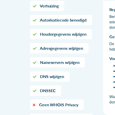
Verhuizing
Re
Ben
Autorisatiecode benodigd
ext
dom
Houdergegevens wijzigen
Ge
De 
Adresgegevens wijzigen
heb
Vo
Nameservers wijzigen
DNS wijzigen
DNSSEC
Wac
do
Geen WHOIS Privacy