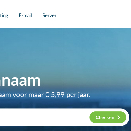
ting
E-mail
Server
nnaam
naam voor maar
€ 5,99
per jaar.
Checken