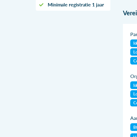
Minimale registratie 1 jaar
Vere
Par
Id
Lo
Co
Org
Id
Lo
Co
Aan
B