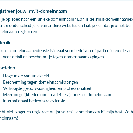
gistreer jouw .rm.it-domeinnaam
 je op zoek naar een unieke domeinnaam? Dan is de .rm.it-domeinnaamext
ensie onderscheid je je van andere websites en laat je zien dat je uniek bent
einnaam registreren.
bruik
.rm.it-domeinnaamextensie is ideaal voor bedrijven of particulieren die zi
t voor detail en beschermt je tegen domeinnaamkapingen.
ordelen
Hoge mate van uniekheid
Bescherming tegen domeinnaamkapingen
Verhoogde geloofwaardigheid en professionaliteit
Meer mogelijkheden om creatief te zijn met de domeinnaam
Internationaal herkenbare extensie
ht niet langer en registreer nu jouw .rm.it-domeinnaam bij mijn.host. Zo 
meinnaam!