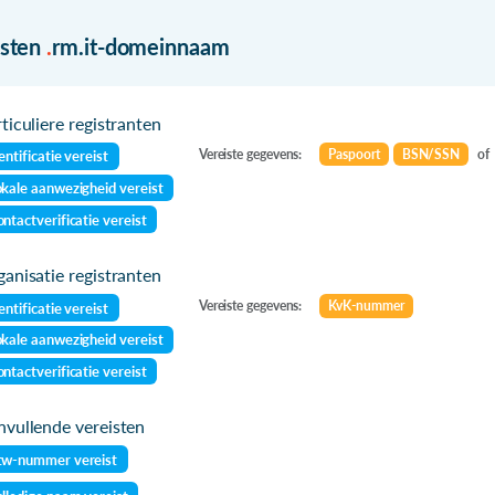
isten
.
rm.it-domeinnaam
ticuliere registranten
Vereiste gegevens:
Paspoort
BSN/SSN
of
entificatie vereist
kale aanwezigheid vereist
ntactverificatie vereist
anisatie registranten
Vereiste gegevens:
KvK-nummer
entificatie vereist
kale aanwezigheid vereist
ntactverificatie vereist
vullende vereisten
tw-nummer vereist