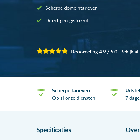
Scherpe domeintarieven
Direct geregistreerd
Beoordeling 4.9 / 5.0
Bekijk al
Scherpe tarieven
Uitste
Op al onze diensten
7 dage
Specificaties
Ove