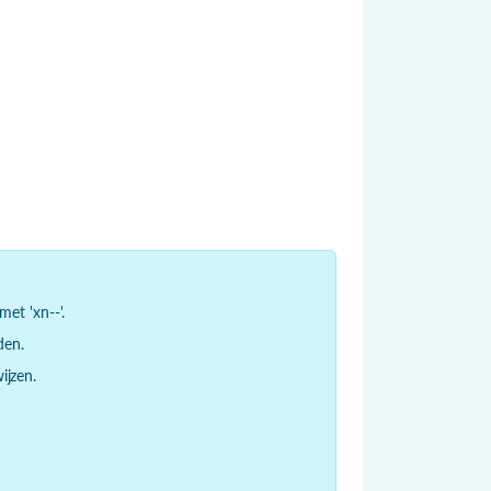
et 'xn--'.
den.
jzen.