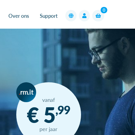
0
Over ons
Support
rm.it
vanaf
€ 5
,99
per jaar