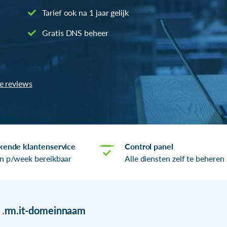
Tarief ook na 1 jaar gelijk
Gratis DNS beheer
le reviews
kende klantenservice
Control panel
n p/week bereikbaar
Alle diensten zelf te beheren
r
.
rm.it-domeinnaam