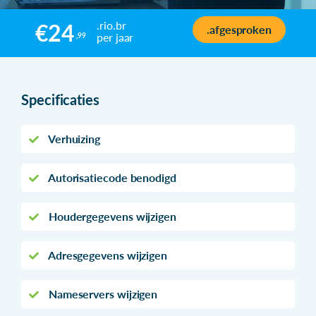
.rio.br
€24
.afgesproken
per jaar
,99
Specificaties
Verhuizing
Autorisatiecode benodigd
Houdergegevens wijzigen
Adresgegevens wijzigen
Nameservers wijzigen