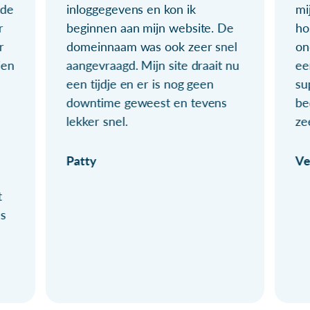
ude
inloggegevens en kon ik
mi
r
beginnen aan mijn website. De
ho
r
domeinnaam was ook zeer snel
on
ien
aangevraagd. Mijn site draait nu
ee
een tijdje en er is nog geen
su
downtime geweest en tevens
be
lekker snel.
ze
Patty
Ve
t
ls