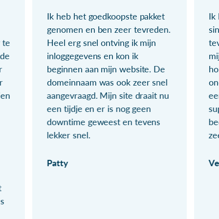
Ik heb het goedkoopste pakket
Ik
genomen en ben zeer tevreden.
si
 te
Heel erg snel ontving ik mijn
te
ude
inloggegevens en kon ik
mi
r
beginnen aan mijn website. De
ho
r
domeinnaam was ook zeer snel
on
ien
aangevraagd. Mijn site draait nu
ee
een tijdje en er is nog geen
su
downtime geweest en tevens
be
lekker snel.
ze
Patty
Ve
t
ls