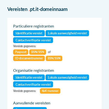
Vereisten
.
pt.it-domeinnaam
Particuliere registranten
Identificatie vereist
Lokale aanwezigheid vereist
Contactverificatie vereist
Vereiste gegevens:
Paspoort
BSN/SSN
of
ID-documentnummer
BSN/SSN
Organisatie registranten
Identificatie vereist
Lokale aanwezigheid vereist
Contactverificatie vereist
Vereiste gegevens:
KvK-nummer
Aanvullende vereisten