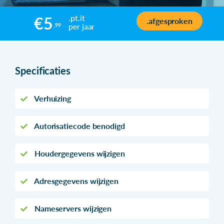
.pt.it
€5
.afgesproken
per jaar
,99
Specificaties
Verhuizing
Autorisatiecode benodigd
Houdergegevens wijzigen
Adresgegevens wijzigen
Nameservers wijzigen