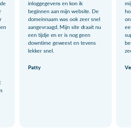
ude
inloggegevens en kon ik
mi
r
beginnen aan mijn website. De
ho
r
domeinnaam was ook zeer snel
on
ien
aangevraagd. Mijn site draait nu
ee
een tijdje en er is nog geen
su
downtime geweest en tevens
be
lekker snel.
ze
Patty
Ve
t
ls