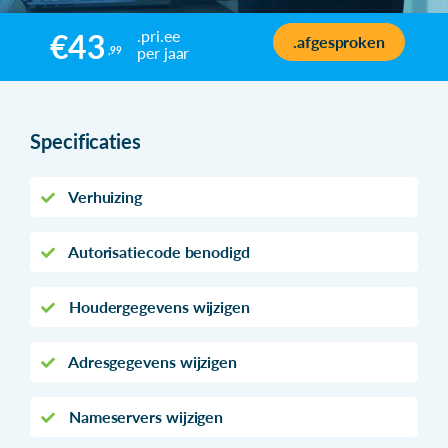
.pri.ee
€43
.afgesproken
per jaar
,99
Specificaties
Verhuizing
Autorisatiecode benodigd
Houdergegevens wijzigen
Adresgegevens wijzigen
Nameservers wijzigen