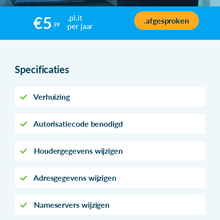
.pi.it
€5
.afgesproken
per jaar
,99
Specificaties
Verhuizing
Autorisatiecode benodigd
Houdergegevens wijzigen
Adresgegevens wijzigen
Nameservers wijzigen