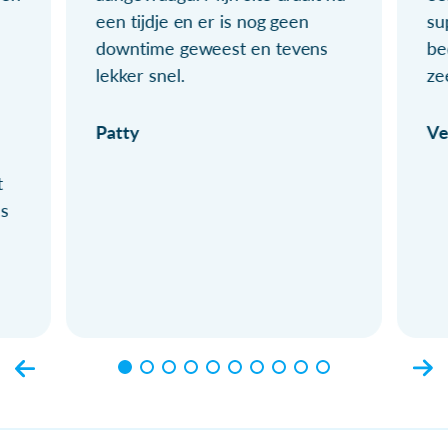
een tijdje en er is nog geen
su
downtime geweest en tevens
be
lekker snel.
ze
Patty
Ve
t
ls