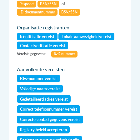
Paspoort
BSN/SSN
of
ID-documentnummer
BSN/SSN
Organisatie registranten
Identificatie vereist
Lokale aanwezigheid vereist
Contactverificatie vereist
Vereiste gegevens:
KvK-nummer
Aanvullende vereisten
Btw-nummer vereist
Volledige naam vereist
Gedetailleerd adres vereist
Correct telefoonnummer vereist
Correcte contactgegevens vereist
Registry beleid accepteren
Registrant moet meerderjarig zijn