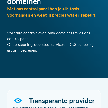
domeinen
Met ons control panel heb je alle tools
voorhanden en weet jij precies wat er gebeurt.
Volledige controle over jouw domeinnaam via ons
control panel.
Ondersteuning, doorstuurservice en DNS beheer zijn
gratis inbegrepen.
Transparante provider
Wij houden van een tevreden klant! Geen addertjes