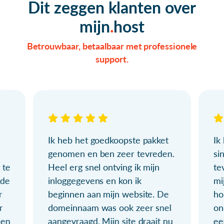
Dit zeggen klanten over
mijn
host
Betrouwbaar, betaalbaar met professionele
support.
Ik heb het goedkoopste pakket
Ik
genomen en ben zeer tevreden.
si
 te
Heel erg snel ontving ik mijn
te
ude
inloggegevens en kon ik
mi
r
beginnen aan mijn website. De
ho
r
domeinnaam was ook zeer snel
on
ien
aangevraagd. Mijn site draait nu
ee