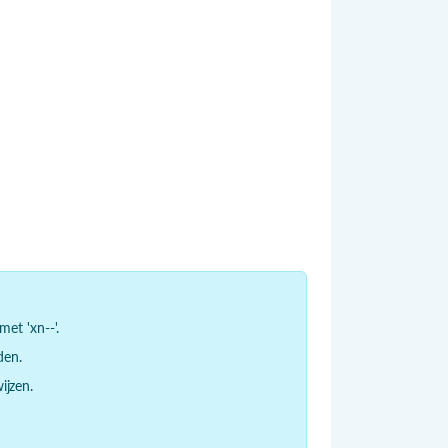
et 'xn--'.
den.
jzen.