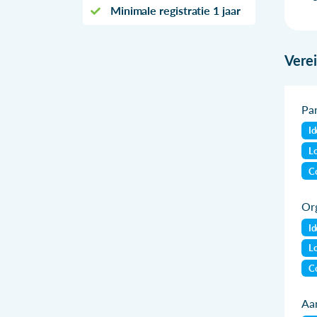
Minimale registratie 1 jaar
Vere
Par
Id
Lo
Co
Org
Id
Lo
Co
Aan