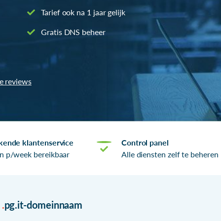
Tarief ook na 1 jaar gelijk
Gratis DNS beheer
le reviews
kende klantenservice
Control panel
n p/week bereikbaar
Alle diensten zelf te beheren
r
.
pg.it-domeinnaam