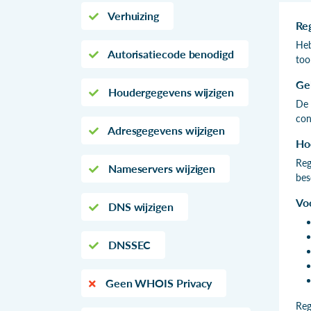
Verhuizing
Re
Heb
Autorisatiecode benodigd
too
Ge
Houdergegevens wijzigen
De 
con
Adresgegevens wijzigen
Hoe
Reg
Nameservers wijzigen
bes
Vo
DNS wijzigen
DNSSEC
Geen WHOIS Privacy
Reg