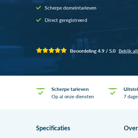
Scherpe domeintarieven
Direct geregistreerd
Beoordeling 4.9 / 5.0
Bekijk al
Scherpe tarieven
Uitste
Op al onze diensten
7 dage
Specificaties
Ove