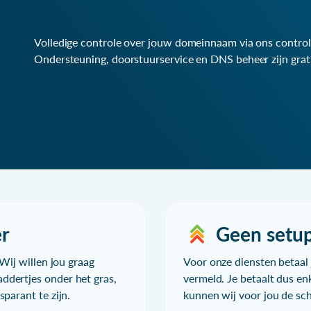
Volledige controle over jouw domeinnaam via ons control
Ondersteuning, doorstuurservice en DNS beheer zijn grat
r
Geen setu
Wij willen jou graag
Voor onze diensten betaal j
ddertjes onder het gras,
vermeld. Je betaalt dus en
parant te zijn.
kunnen wij voor jou de sc