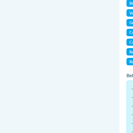
B
Vo
Ge
Co
Co
Re
Re
Be