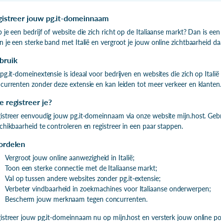
gistreer jouw pg.it-domeinnaam
 je een bedrijf of website die zich richt op de Italiaanse markt? Dan is 
n je een sterke band met Italië en vergroot je jouw online zichtbaarheid da
bruik
pg.it-domeinextensie is ideaal voor bedrijven en websites die zich op Italië 
currenten zonder deze extensie en kan leiden tot meer verkeer en klanten
 registreer je?
istreer eenvoudig jouw pg.it-domeinnaam via onze website mijn.host. G
chikbaarheid te controleren en registreer in een paar stappen.
ordelen
Vergroot jouw online aanwezigheid in Italië;
Toon een sterke connectie met de Italiaanse markt;
Val op tussen andere websites zonder pg.it-extensie;
Verbeter vindbaarheid in zoekmachines voor Italiaanse onderwerpen;
Bescherm jouw merknaam tegen concurrenten.
istreer jouw pg.it-domeinnaam nu op mijn.host en versterk jouw online posit