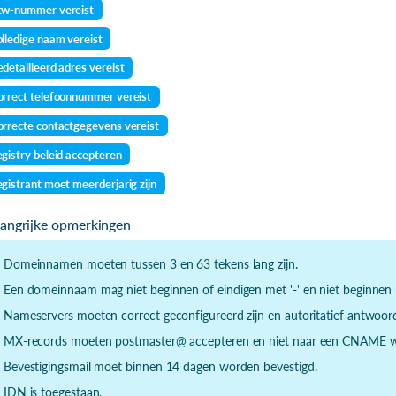
tw-nummer vereist
lledige naam vereist
detailleerd adres vereist
rrect telefoonnummer vereist
rrecte contactgegevens vereist
gistry beleid accepteren
gistrant moet meerderjarig zijn
langrijke opmerkingen
- Domeinnamen moeten tussen 3 en 63 tekens lang zijn.
- Een domeinnaam mag niet beginnen of eindigen met '-' en niet beginnen m
- Nameservers moeten correct geconfigureerd zijn en autoritatief antwoor
- MX-records moeten postmaster@ accepteren en niet naar een CNAME wi
- Bevestigingsmail moet binnen 14 dagen worden bevestigd.
- IDN is toegestaan.