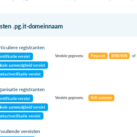
isten
.
pg.it-domeinnaam
ticuliere registranten
Vereiste gegevens:
Paspoort
BSN/SSN
of
entificatie vereist
kale aanwezigheid vereist
ntactverificatie vereist
anisatie registranten
Vereiste gegevens:
KvK-nummer
entificatie vereist
kale aanwezigheid vereist
ntactverificatie vereist
vullende vereisten