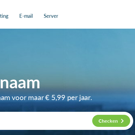
ting
E-mail
Server
nnaam
naam voor maar
€ 5,99
per jaar.
Checken