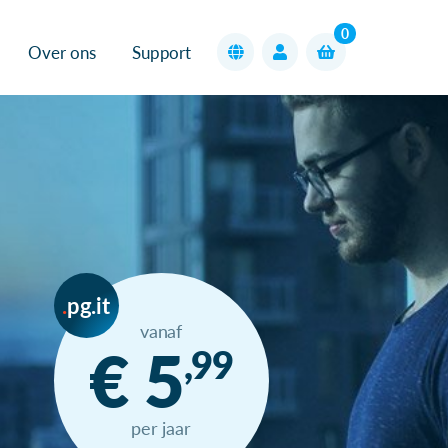
0
Over ons
Support
pg.it
vanaf
€ 5
,99
per jaar