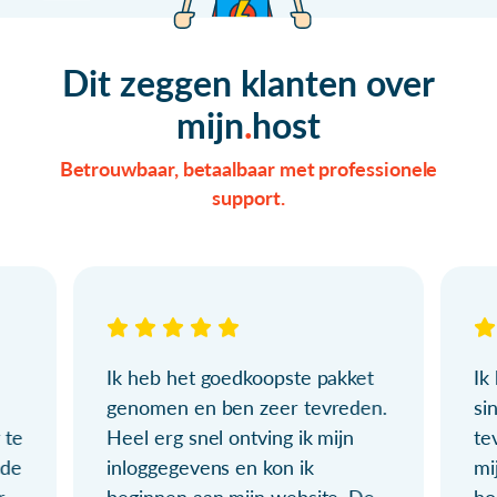
Dit zeggen klanten over
mijn
host
Betrouwbaar, betaalbaar met professionele
support.
Ik heb het goedkoopste pakket
Ik
genomen en ben zeer tevreden.
si
 te
Heel erg snel ontving ik mijn
te
ude
inloggegevens en kon ik
mi
r
beginnen aan mijn website. De
ho