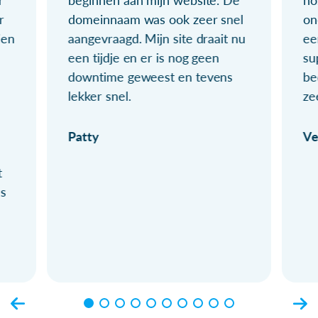
r
domeinnaam was ook zeer snel
on
ien
aangevraagd. Mijn site draait nu
ee
een tijdje en er is nog geen
su
downtime geweest en tevens
be
lekker snel.
ze
Patty
Ve
t
ls