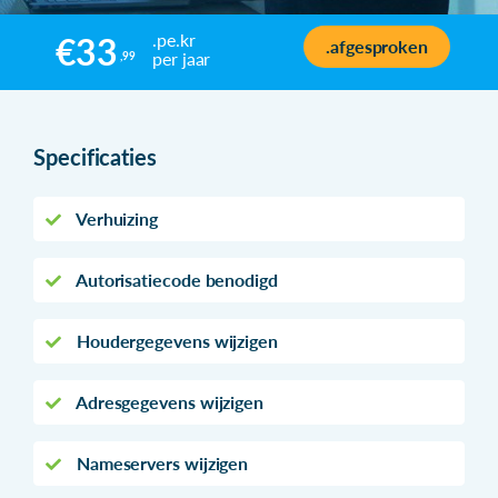
.pe.kr
€33
.afgesproken
per jaar
,99
Specificaties
Verhuizing
Autorisatiecode benodigd
Houdergegevens wijzigen
Adresgegevens wijzigen
Nameservers wijzigen