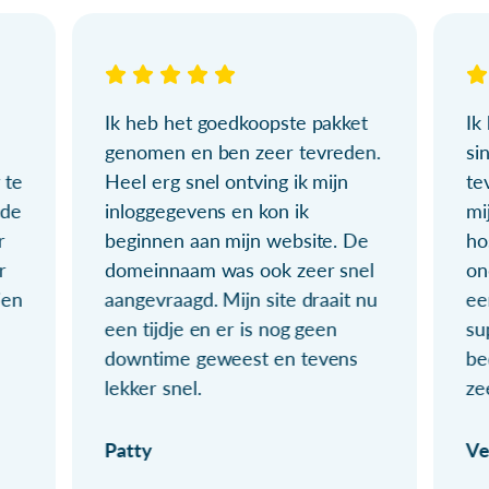
Ik heb het goedkoopste pakket
Ik
genomen en ben zeer tevreden.
si
 te
Heel erg snel ontving ik mijn
te
ude
inloggegevens en kon ik
mi
r
beginnen aan mijn website. De
ho
r
domeinnaam was ook zeer snel
on
ien
aangevraagd. Mijn site draait nu
ee
een tijdje en er is nog geen
su
downtime geweest en tevens
be
lekker snel.
ze
Patty
Ve