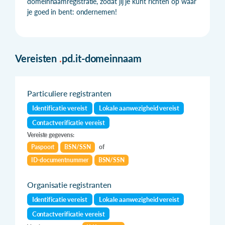
domeinnaamregistratie, zodat jij je kunt richten op waar
je goed in bent: ondernemen!
Vereisten
.
pd.it-domeinnaam
Particuliere registranten
Identificatie vereist
Lokale aanwezigheid vereist
Contactverificatie vereist
Vereiste gegevens:
Paspoort
BSN/SSN
of
ID-documentnummer
BSN/SSN
Organisatie registranten
Identificatie vereist
Lokale aanwezigheid vereist
Contactverificatie vereist