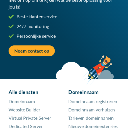
jou is!
Beste klantenservice
24/7 monitoring
Persoonlijke service
Neem contact op
Alle diensten
Domeinnaam
Domeinnaam
Domeinnaam registreren
Website Builder
Domeinnaam verhuizen
Virtual Private Server
Tarieven domeinnamen
Dedicated Server
Nieuwe domeinextensies