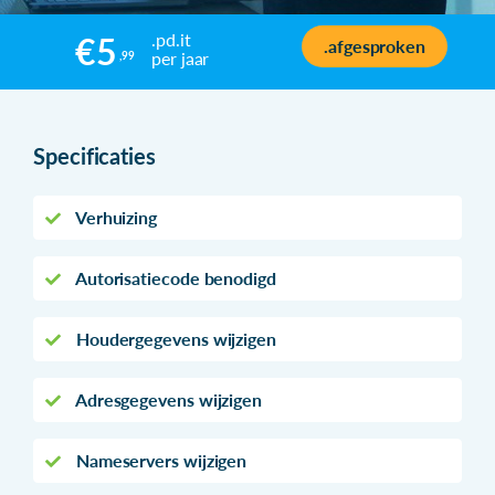
.pd.it
€5
.afgesproken
per jaar
,99
Specificaties
Verhuizing
Autorisatiecode benodigd
Houdergegevens wijzigen
Adresgegevens wijzigen
Nameservers wijzigen