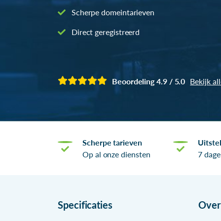
Scherpe domeintarieven
Direct geregistreerd
Beoordeling 4.9 / 5.0
Bekijk al
Scherpe tarieven
Uitste
Op al onze diensten
7 dage
Specificaties
Ove