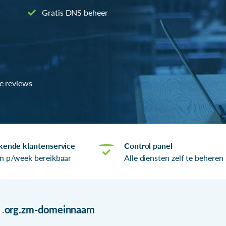
Gratis DNS beheer
le reviews
kende klantenservice
Control panel
n p/week bereikbaar
Alle diensten zelf te beheren
r
.
org.zm-domeinnaam