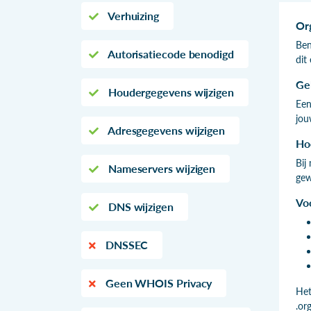
Verhuizing
Or
Ben
Autorisatiecode benodigd
dit
Ge
Houdergegevens wijzigen
Een
jou
Adresgegevens wijzigen
Ho
Bij
Nameservers wijzigen
gew
Vo
DNS wijzigen
DNSSEC
Geen WHOIS Privacy
Het
.or