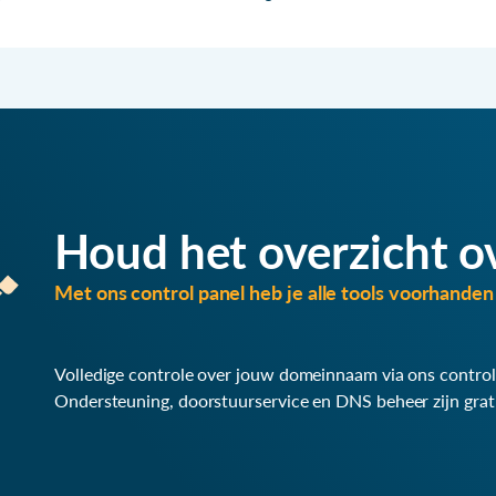
Houd het overzicht o
Met ons control panel heb je alle tools voorhanden 
Volledige controle over jouw domeinnaam via ons control
Ondersteuning, doorstuurservice en DNS beheer zijn grat