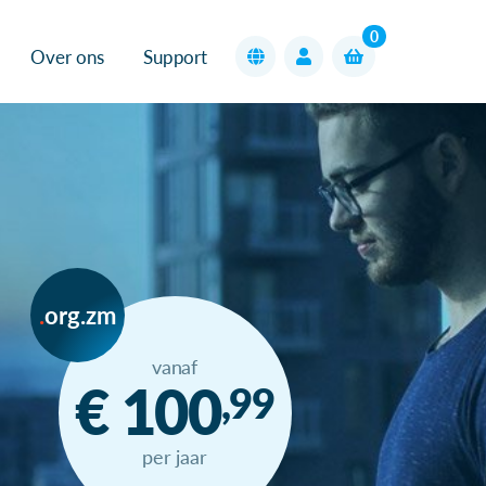
0
Over ons
Support
org.zm
vanaf
€ 100
,99
per jaar