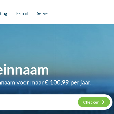
ting
E-mail
Server
einnaam
innaam voor maar
€ 100,99
per jaar.
Checken