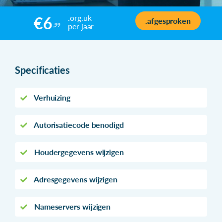
.org.uk
€6
.afgesproken
per jaar
,99
Specificaties
Verhuizing
Autorisatiecode benodigd
Houdergegevens wijzigen
Adresgegevens wijzigen
Nameservers wijzigen