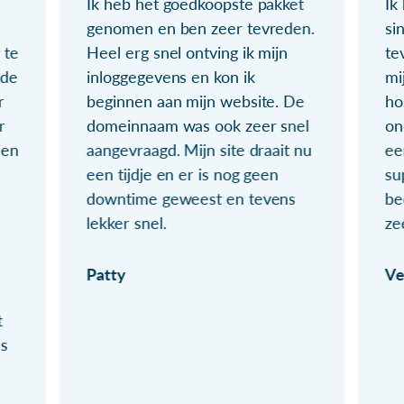
Ik heb het goedkoopste pakket
Ik
genomen en ben zeer tevreden.
si
 te
Heel erg snel ontving ik mijn
te
ude
inloggegevens en kon ik
mi
r
beginnen aan mijn website. De
ho
r
domeinnaam was ook zeer snel
on
ien
aangevraagd. Mijn site draait nu
ee
een tijdje en er is nog geen
su
downtime geweest en tevens
be
lekker snel.
ze
Patty
Ve
t
ls