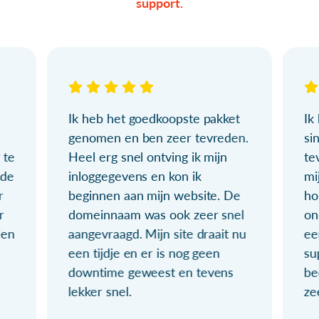
support.
Ik heb het goedkoopste pakket
Ik
genomen en ben zeer tevreden.
si
 te
Heel erg snel ontving ik mijn
te
ude
inloggegevens en kon ik
mi
r
beginnen aan mijn website. De
ho
r
domeinnaam was ook zeer snel
on
ien
aangevraagd. Mijn site draait nu
ee
een tijdje en er is nog geen
su
downtime geweest en tevens
be
lekker snel.
ze