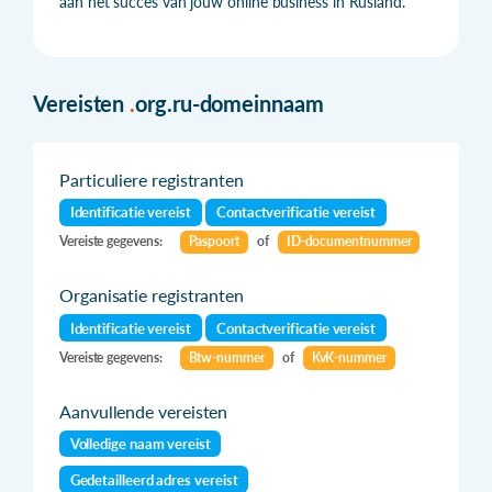
aan het succes van jouw online business in Rusland.
Vereisten
.
org.ru-domeinnaam
Particuliere registranten
Identificatie vereist
Contactverificatie vereist
Vereiste gegevens:
Paspoort
of
ID-documentnummer
Organisatie registranten
Identificatie vereist
Contactverificatie vereist
Vereiste gegevens:
Btw-nummer
of
KvK-nummer
Aanvullende vereisten
Volledige naam vereist
Gedetailleerd adres vereist