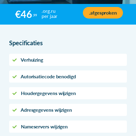
.org.ru
€46
.afgesproken
per jaar
,99
Specificaties
Verhuizing
Autorisatiecode benodigd
Houdergegevens wijzigen
Adresgegevens wijzigen
Nameservers wijzigen