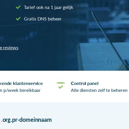
Tarief ook na 1 jaar gelijk
Gratis DNS beheer
le reviews
kende klantenservice
Control panel
n p/week bereikbaar
Alle diensten zelf te beheren
r
.
org.pr-domeinnaam