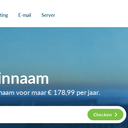
ting
E-mail
Server
innaam
nnaam voor maar
€ 178,99
per jaar.
Checken