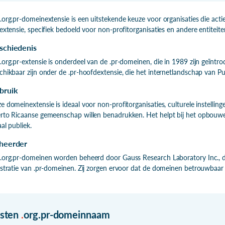
.org.pr-domeinextensie is een uitstekende keuze voor organisaties die acti
-extensie, specifiek bedoeld voor non-profitorganisaties en andere entitei
schiedenis
.org.pr-extensie is onderdeel van de .pr-domeinen, die in 1989 zijn geïnt
chikbaar zijn onder de .pr-hoofdextensie, die het internetlandschap van Pue
bruik
e domeinextensie is ideaal voor non-profitorganisaties, culturele instelli
rto Ricaanse gemeenschap willen benadrukken. Het helpt bij het opbouwe
aal publiek.
heerder
.org.pr-domeinen worden beheerd door Gauss Research Laboratory Inc., d
istratie van .pr-domeinen. Zij zorgen ervoor dat de domeinen betrouwbaar en
isten
.
org.pr-domeinnaam