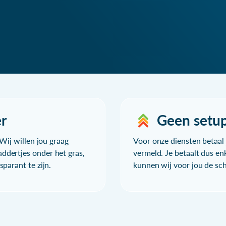
r
Geen setu
Wij willen jou graag
Voor onze diensten betaal j
ddertjes onder het gras,
vermeld. Je betaalt dus en
parant te zijn.
kunnen wij voor jou de sc