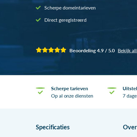
Scherpe domeintarieven
Direct geregistreerd
Beoordeling 4.9 / 5.0
Bekijk al
Scherpe tarieven
Uitste
Op al onze diensten
7 dage
Specificaties
Ove