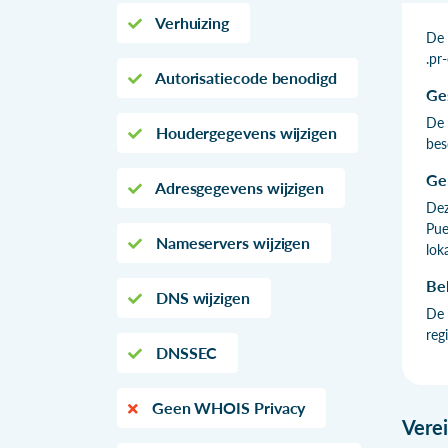
Verhuizing
De 
.pr
Autorisatiecode benodigd
Ge
De 
Houdergegevens wijzigen
bes
Ge
Adresgegevens wijzigen
Dez
Pue
Nameservers wijzigen
lok
Be
DNS wijzigen
De 
reg
DNSSEC
Geen WHOIS Privacy
Vere