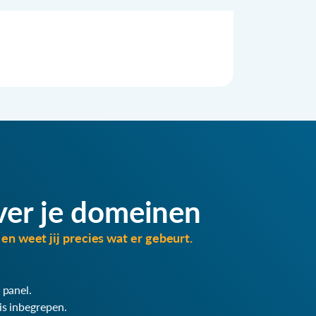
ver je domeinen
en weet jij precies wat er gebeurt.
 panel.
is inbegrepen.