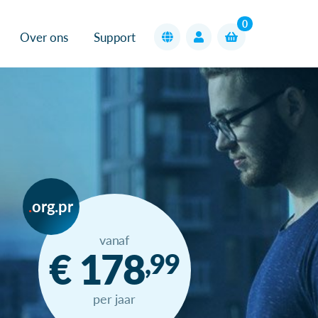
0
Over ons
Support
org.pr
vanaf
€ 178
,99
per jaar