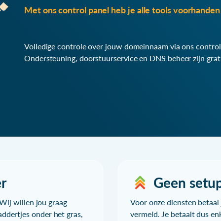
Met ons control panel heb je alle tools voorhanden 
Volledige controle over jouw domeinnaam via ons control
Ondersteuning, doorstuurservice en DNS beheer zijn grat
r
Geen setu
Wij willen jou graag
Voor onze diensten betaal j
ddertjes onder het gras,
vermeld. Je betaalt dus en