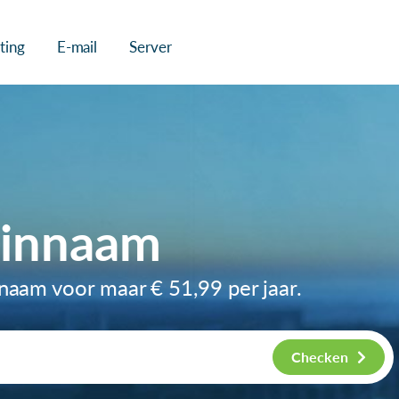
ting
E-mail
Server
einnaam
nnaam voor maar
€ 51,99
per jaar.
Checken