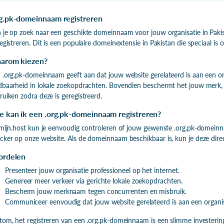
g.pk-domeinnaam registreren
 je op zoek naar een geschikte domeinnaam voor jouw organisatie in Pa
registreren. Dit is een populaire domeinextensie in Pakistan die speciaal is
arom kiezen?
 .org.pk-domeinnaam geeft aan dat jouw website gerelateerd is aan een org
dbaarheid in lokale zoekopdrachten. Bovendien beschermt het jouw mer
ruiken zodra deze is geregistreerd.
e kan ik een .org.pk-domeinnaam registreren?
 mijn.host kun je eenvoudig controleren of jouw gewenste .org.pk-domei
cker op onze website. Als de domeinnaam beschikbaar is, kun je deze direc
ordelen
Presenteer jouw organisatie professioneel op het internet.
Genereer meer verkeer via gerichte lokale zoekopdrachten.
Bescherm jouw merknaam tegen concurrenten en misbruik.
Communiceer eenvoudig dat jouw website gerelateerd is aan een organisa
tom, het registreren van een .org.pk-domeinnaam is een slimme investering v