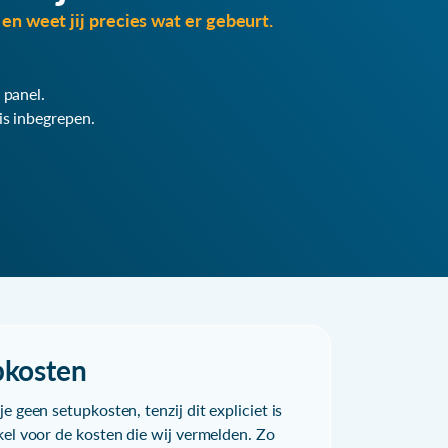
en weet jij precies wat er gebeurt.
 panel.
is inbegrepen.
pkosten
e geen setupkosten, tenzij dit expliciet is
kel voor de kosten die wij vermelden. Zo