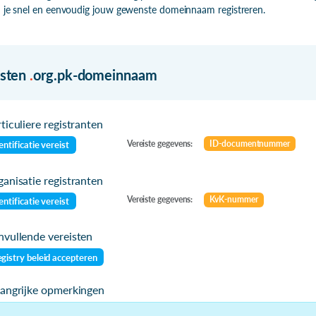
 je snel en eenvoudig jouw gewenste domeinnaam registreren.
isten
.
org.pk-domeinnaam
ticuliere registranten
Vereiste gegevens:
ID-documentnummer
entificatie vereist
anisatie registranten
Vereiste gegevens:
KvK-nummer
entificatie vereist
vullende vereisten
gistry beleid accepteren
langrijke opmerkingen