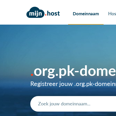
Domeinnaam
Hos
org.pk-dom
Registreer jouw .org.pk-domei