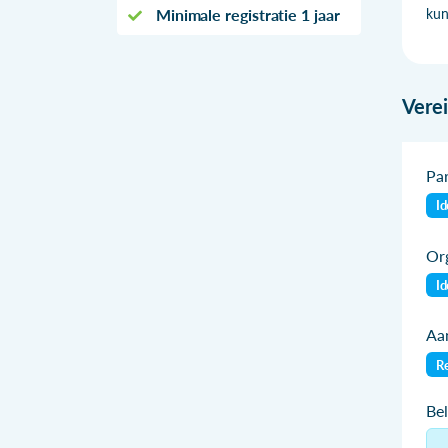
Minimale registratie 1 jaar
kun
Vere
Par
Id
Org
Id
Aan
Re
Be