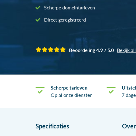
Scherpe domeintarieven
Direct geregistreerd
Beoordeling 4.9 / 5.0
Bekijk al
Scherpe tarieven
Uitste
Op al onze diensten
7 dage
Specificaties
Ove