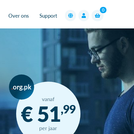
0
Over ons
Support
org.pk
vanaf
€ 51
,99
per jaar