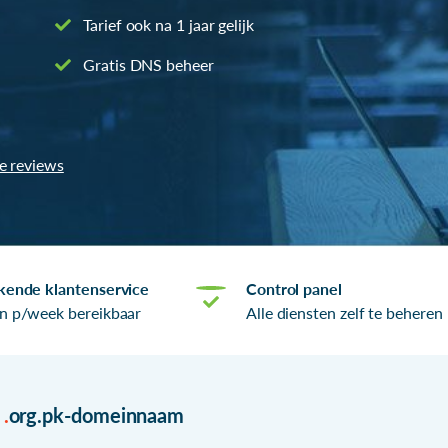
Tarief ook na 1 jaar gelijk
Gratis DNS beheer
le reviews
kende klantenservice
Control panel
n p/week bereikbaar
Alle diensten zelf te beheren
r
.
org.pk-domeinnaam