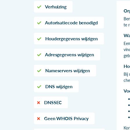
Verhuizing
Or
Ben
Autorisatiecode benodigd
te 
Wa
Houdergegevens wijzigen
Een
vin
Adresgegevens wijzigen
geb
Ho
Nameservers wijzigen
Bij
che
DNS wijzigen
Vo
DNSSEC
Geen WHOIS Privacy
Kor