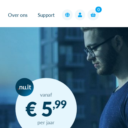
0
Over ons
Support
nu.it
vanaf
€ 5
,99
per jaar