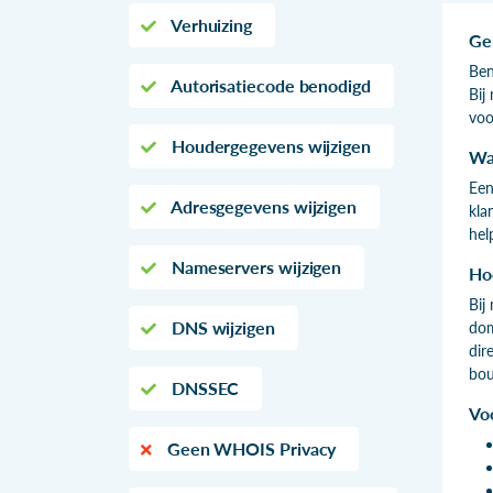
Verhuizing
Ge
Ben
Autorisatiecode benodigd
Bij
voo
Houdergegevens wijzigen
Wa
Een
Adresgegevens wijzigen
kla
hel
Nameservers wijzigen
Hoe
Bij
DNS wijzigen
dom
dir
bou
DNSSEC
Vo
Geen WHOIS Privacy