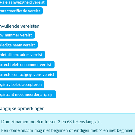
kale aanwezigheid vereist
ntactverificatie vereist
vullende vereisten
tw-nummer vereist
lledige naam vereist
detailleerd adres vereist
rrect telefoonnummer vereist
rrecte contactgegevens vereist
gistry beleid accepteren
gistrant moet meerderjarig zijn
langrijke opmerkingen
- Domeinnamen moeten tussen 3 en 63 tekens lang zijn.
- Een domeinnaam mag niet beginnen of eindigen met '-' en niet beginnen m