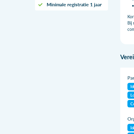
Minimale registratie 1 jaar
Kor
Bij
con
Vere
Par
Id
Lo
Co
Org
Id