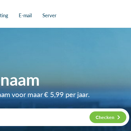
ting
E-mail
Server
nnaam
naam voor maar
€ 5,99
per jaar.
Checken