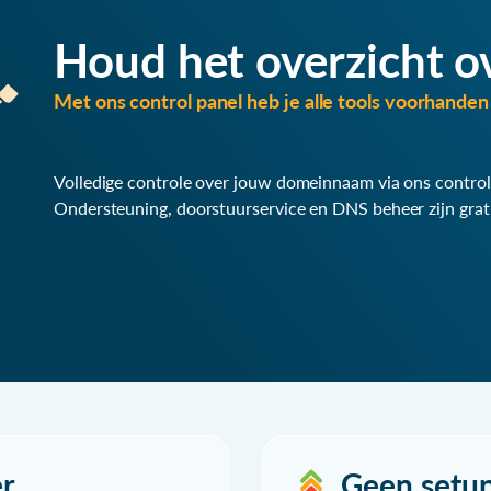
Houd het overzicht o
Met ons control panel heb je alle tools voorhanden 
Volledige controle over jouw domeinnaam via ons control
Ondersteuning, doorstuurservice en DNS beheer zijn grat
r
Geen setu