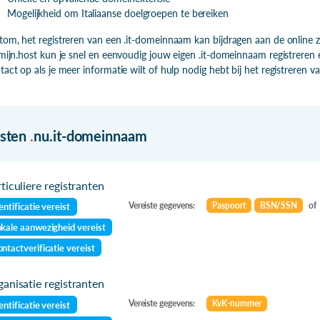
Mogelijkheid om Italiaanse doelgroepen te bereiken
tom, het registreren van een .it-domeinnaam kan bijdragen aan de online zi
 mijn.host kun je snel en eenvoudig jouw eigen .it-domeinnaam registrere
tact op als je meer informatie wilt of hulp nodig hebt bij het registreren
isten
.
nu.it-domeinnaam
ticuliere registranten
Vereiste gegevens:
Paspoort
BSN/SSN
of
entificatie vereist
kale aanwezigheid vereist
ntactverificatie vereist
anisatie registranten
Vereiste gegevens:
KvK-nummer
entificatie vereist