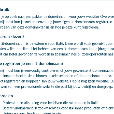
bruik
 je op zoek naar een pakkende domeinnaam voor jouw website? Overweeg
 mijn.host kun je snel en eenvoudig jouw eigen .it-domeinnaam registrere
rdelen van deze domeinextensie en hoe je deze kunt registreren.
arom kiezen?
 .it-domeinnaam is de extensie voor Italië. Deze wordt vaak gebruikt door b
nten willen bereiken. Het hebben van een .it-domeinnaam kan bijdragen aan
pt om beter gevonden te worden in zoekmachines bij zoekopdrachten naar 
 registreer je een .it-domeinnaam?
 mijn.host kun je eenvoudig controleren of jouw gewenste .it-domeinnaam
einnaamchecker zie je binnen enkele seconden of de domeinnaam beschikb
ect registreren en koppelen aan jouw website. Heb je nog geen website? Da
wen van een professionele website die past bij jouw bedrijf en doelgroep.
ordelen
Professionele uitstraling voor bedrijven die zaken doen in Italië
Betere vindbaarheid in zoekmachines voor Italiaanse producten of diens
Unieke en opvallende domeinextensie