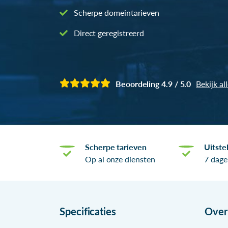
Scherpe domeintarieven
Direct geregistreerd
Beoordeling 4.9 / 5.0
Bekijk al
Scherpe tarieven
Uitste
Op al onze diensten
7 dage
Specificaties
Ove