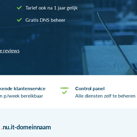
Tarief ook na 1 jaar gelijk
Gratis DNS beheer
le reviews
kende klantenservice
Control panel
n p/week bereikbaar
Alle diensten zelf te beheren
r
.
nu.it-domeinnaam