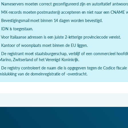
- Nameservers moeten correct geconfigureerd zijn en autoritatief antwoor
- MX-records moeten postmaster@ accepteren en niet naar een CNAME wi
- Bevestigingsmail moet binnen 14 dagen worden bevestigd.
- IDN is toegestaan.
- Voor Italiaanse adressen is een juiste 2-letterige provinciecode vereist.
- Kantoor of woonplaats moet binnen de EU liggen.
- De registrant moet staatsburgerschap, verblijf of een commercieel hoof
Marino, Zwitserland of het Verenigd Koninkrijk.
- De registry controleert de naam die is opgegeven tegen de Codice fiscale
mislukking van de domeinregistratie of -overdracht.