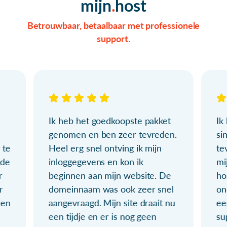
mijn
host
Betrouwbaar, betaalbaar met professionele
support.
Ik heb het goedkoopste pakket
Ik
genomen en ben zeer tevreden.
si
 te
Heel erg snel ontving ik mijn
te
ude
inloggegevens en kon ik
mi
r
beginnen aan mijn website. De
ho
r
domeinnaam was ook zeer snel
on
ien
aangevraagd. Mijn site draait nu
ee
een tijdje en er is nog geen
su