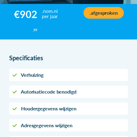
.nom.ni
€902
.afgesproken
per jaar
,99
Specificaties
Verhuizing
Autorisatiecode benodigd
Houdergegevens wijzigen
Adresgegevens wijzigen