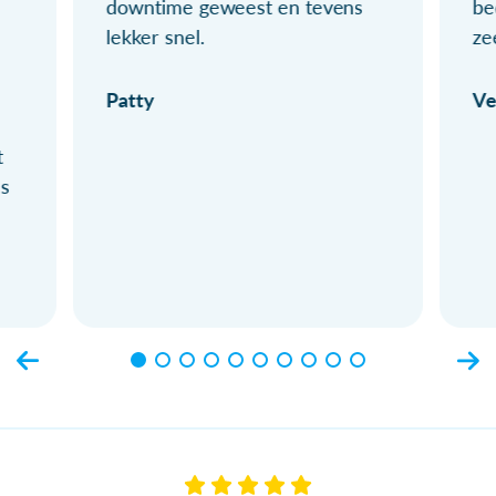
downtime geweest en tevens
be
lekker snel.
ze
Patty
Ve
t
ls