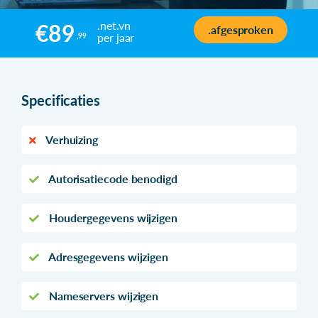
.net.vn
€89
.afgesproken
per jaar
,99
Specificaties
Verhuizing
Autorisatiecode benodigd
Houdergegevens wijzigen
Adresgegevens wijzigen
Nameservers wijzigen