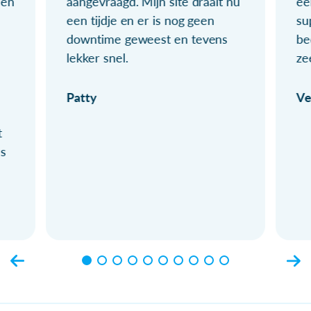
ien
aangevraagd. Mijn site draait nu
ee
een tijdje en er is nog geen
su
downtime geweest en tevens
be
lekker snel.
ze
Patty
Ve
t
ls