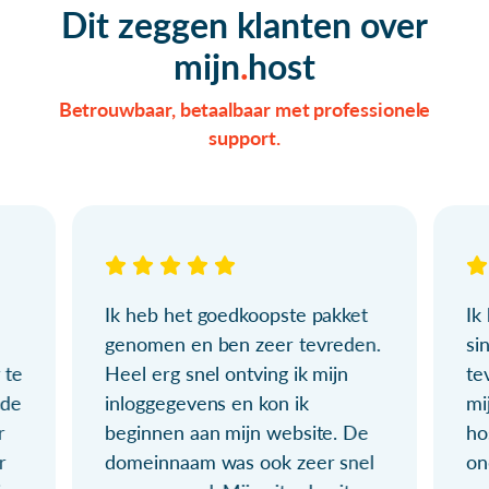
Dit zeggen klanten over
mijn
host
Betrouwbaar, betaalbaar met professionele
support.
Ik heb het goedkoopste pakket
Ik
genomen en ben zeer tevreden.
si
 te
Heel erg snel ontving ik mijn
te
ude
inloggegevens en kon ik
mi
r
beginnen aan mijn website. De
ho
r
domeinnaam was ook zeer snel
on