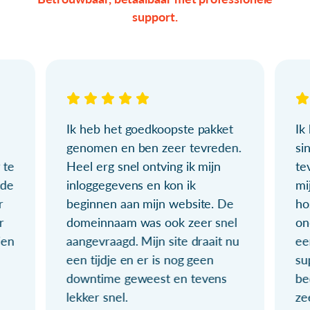
support.
Ik heb het goedkoopste pakket
Ik
genomen en ben zeer tevreden.
si
 te
Heel erg snel ontving ik mijn
te
ude
inloggegevens en kon ik
mi
r
beginnen aan mijn website. De
ho
r
domeinnaam was ook zeer snel
on
ien
aangevraagd. Mijn site draait nu
ee
een tijdje en er is nog geen
su
downtime geweest en tevens
be
lekker snel.
ze