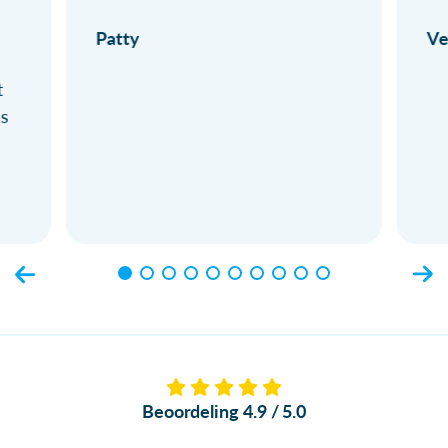
Patty
Ve
t
ls
Beoordeling 4.9 / 5.0