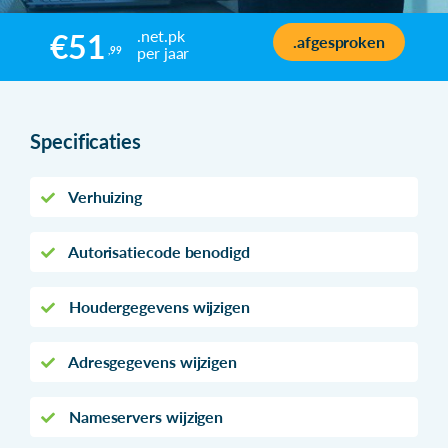
.net.pk
€51
.afgesproken
per jaar
,99
Specificaties
Verhuizing
Autorisatiecode benodigd
Houdergegevens wijzigen
Adresgegevens wijzigen
Nameservers wijzigen