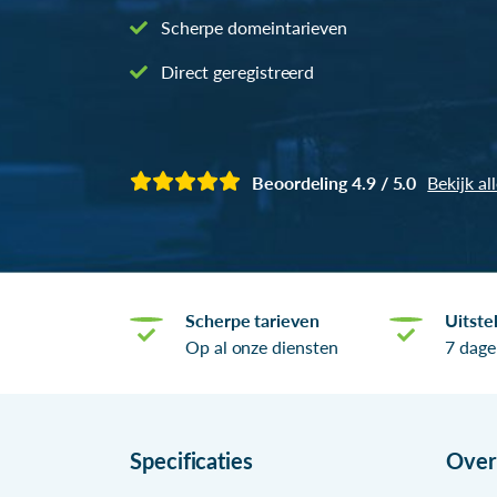
Scherpe domeintarieven
Direct geregistreerd
Beoordeling 4.9 / 5.0
Bekijk al
Scherpe tarieven
Uitste
Op al onze diensten
7 dage
Specificaties
Ove