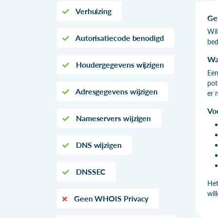
Verhuizing
Ge
Wil
Autorisatiecode benodigd
bed
Wa
Houdergegevens wijzigen
Een
pot
Adresgegevens wijzigen
er 
Vo
Nameservers wijzigen
DNS wijzigen
DNSSEC
Het
wil
Geen WHOIS Privacy