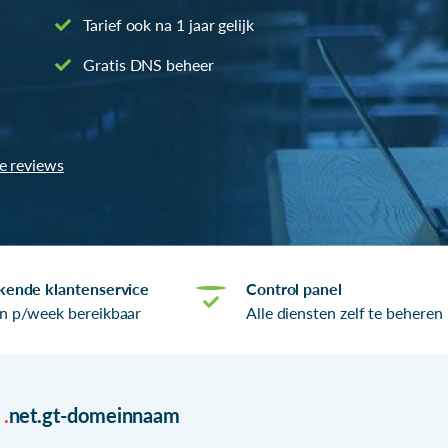
Tarief ook na 1 jaar gelijk
Gratis DNS beheer
le reviews
kende klantenservice
Control panel
n p/week bereikbaar
Alle diensten zelf te beheren
r
.
net.gt-domeinnaam