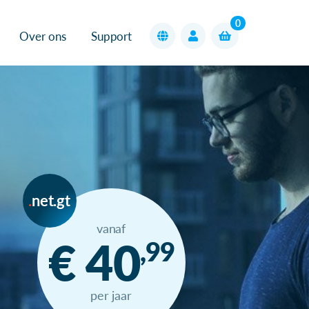
0
Over ons
Support
net.gt
vanaf
€ 40
,99
per jaar