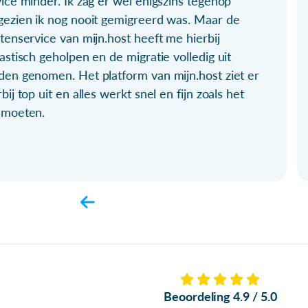
ice minder. Ik zag er wel enigszins tegenop
gezien ik nog nooit gemigreerd was. Maar de
tenservice van mijn.host heeft me hierbij
astisch geholpen en de migratie volledig uit
den genomen. Het platform van mijn.host ziet er
bij top uit en alles werkt snel en fijn zoals het
 moeten.
Beoordeling 4.9 / 5.0