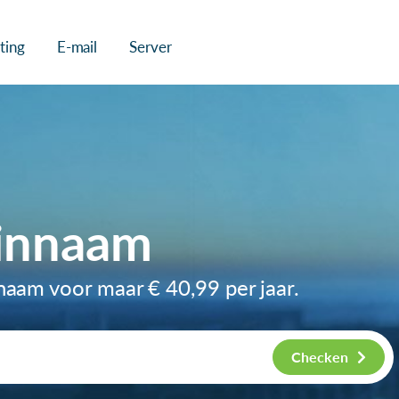
ting
E-mail
Server
innaam
nnaam voor maar
€ 40,99
per jaar.
Checken