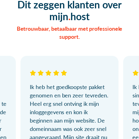
Dit zeggen klanten over
mijn
host
Betrouwbaar, betaalbaar met professionele
support.
Ik heb het goedkoopste pakket
Ik
genomen en ben zeer tevreden.
si
 te
Heel erg snel ontving ik mijn
te
ude
inloggegevens en kon ik
mi
r
beginnen aan mijn website. De
ho
r
domeinnaam was ook zeer snel
on
ien
aangevraagd. Mijn site draait nu
ee