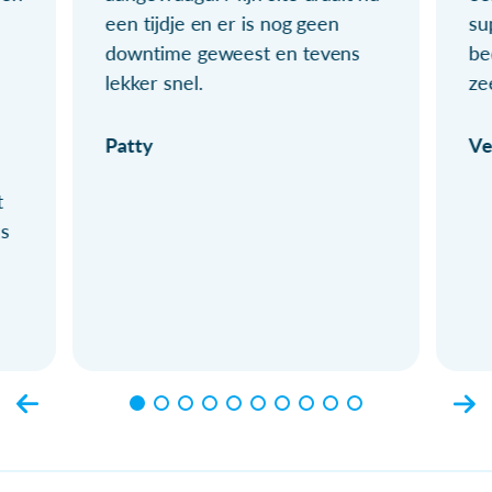
een tijdje en er is nog geen
su
downtime geweest en tevens
be
lekker snel.
ze
Patty
Ve
t
ls