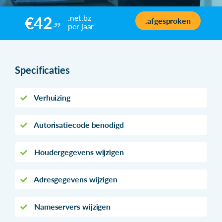
.net.bz
€42
.afgesproken
per jaar
,99
Specificaties
Verhuizing
Autorisatiecode benodigd
Houdergegevens wijzigen
Adresgegevens wijzigen
Nameservers wijzigen