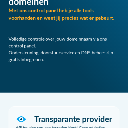
domeinen
Met ons control panel heb je alle tools
voorhanden en weet jij precies wat er gebeurt.
Volledige controle over jouw domeinnaam via ons
control panel.
Ondersteuning, doorstuurservice en DNS beheer zijn
gratis inbegrepen.
Transparante provider
Wij houden van een tevreden klant! Geen addertjes