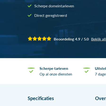
Scherpe domeintarieven
Direct geregistreerd
Beoordeling 4.9 / 5.0
Bekijk al
Scherpe tarieven
Uitste
Op al onze diensten
7 dage
Specificaties
Ove