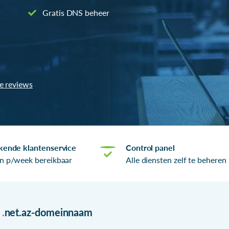
Gratis DNS beheer
le reviews
kende klantenservice
Control panel
n p/week bereikbaar
Alle diensten zelf te beheren
r
.
net.az-domeinnaam