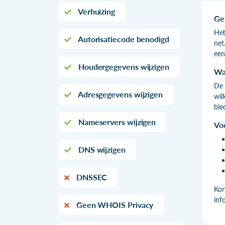
Verhuizing
Ge
Heb
Autorisatiecode benodigd
net
een
Houdergegevens wijzigen
Wa
De 
Adresgegevens wijzigen
wil
bie
Nameservers wijzigen
Vo
DNS wijzigen
DNSSEC
Kor
inf
Geen WHOIS Privacy