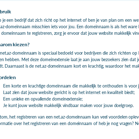
bruik
 je een bedrijf dat zich richt op het internet of ben je van plan om een we
.az-domeinnaam misschien iets voor jou. Een domeinnaam is als het ware 
 domeinnaam te registreren, zorg je ervoor dat jouw website makkelijk vin
arom kiezen?
net.az-domeinnaam is speciaal bedoeld voor bedrijven die zich richten op h
len hebben. Met deze domeinextensie laat je aan jouw bezoekers zien dat jo
dt. Daarnaast is de net.az-domeinnaam kort en krachtig, waardoor het mak
ordelen
Een korte en krachtige domeinnaam die makkelijk te onthouden is voor
Laat zien dat jouw website gericht is op het internet en kwaliteit biedt;
Een unieke en opvallende domeinextensie;
Je kunt jouw website makkelijk vindbaar maken voor jouw doelgroep.
tom, het registreren van een net.az-domeinnaam kan veel voordelen opleve
ormatie over het registreren van een domeinnaam of heb je nog vragen? 