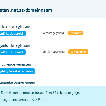
isten
.
net.az-domeinnaam
ticuliere registranten
Vereiste gegevens:
Paspoort
entificatie vereist
anisatie registranten
Vereiste gegevens:
KvK-nummer
entificatie vereist
vullende vereisten
gistry beleid accepteren
langrijke opmerkingen
- Domeinnamen moeten tussen 3 en 63 tekens lang zijn.
- Toegestane tekens: a-z, 0-9 en '-'.