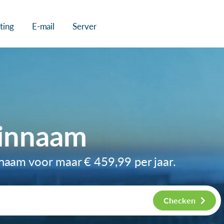
ting
E-mail
Server
einnaam
nnaam voor maar
€ 459,99
per jaar.
Checken