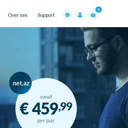
0
Over ons
Support
net.az
vanaf
€ 459
,99
per jaar