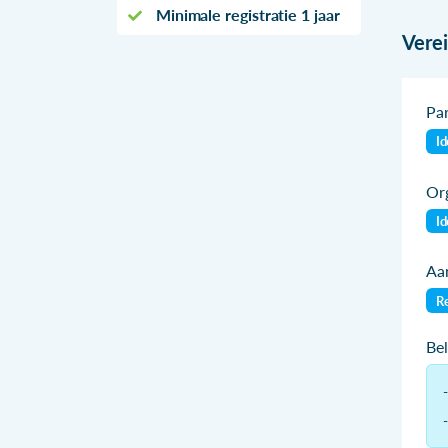
Minimale registratie 1 jaar
Vere
Par
Id
Org
Id
Aan
Re
Be