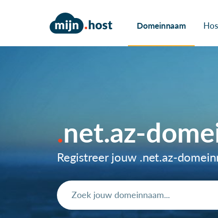
Domeinnaam
Hos
net.az-dom
Registreer jouw .net.az-domei