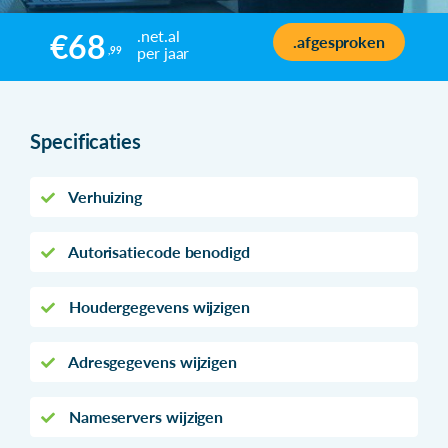
.net.al
€68
.afgesproken
per jaar
,99
Specificaties
Verhuizing
Autorisatiecode benodigd
Houdergegevens wijzigen
Adresgegevens wijzigen
Nameservers wijzigen