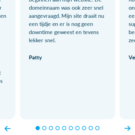
r
domeinnaam was ook zeer snel
on
ien
aangevraagd. Mijn site draait nu
ee
een tijdje en er is nog geen
su
downtime geweest en tevens
be
lekker snel.
ze
Patty
Ve
t
ls