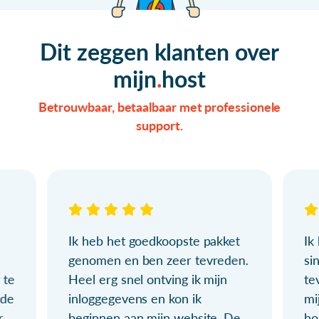
Dit zeggen klanten over
mijn
host
Betrouwbaar, betaalbaar met professionele
support.
Ik heb het goedkoopste pakket
Ik
genomen en ben zeer tevreden.
si
 te
Heel erg snel ontving ik mijn
te
ude
inloggegevens en kon ik
mi
r
beginnen aan mijn website. De
ho