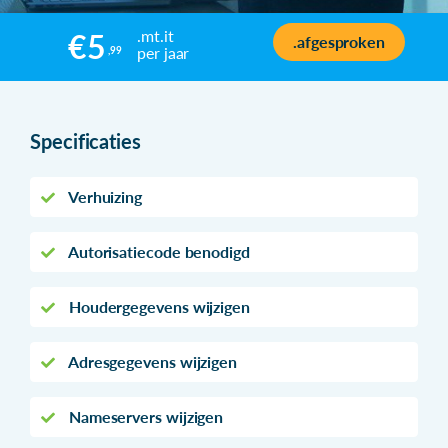
.mt.it
€5
.afgesproken
per jaar
,99
Specificaties
Verhuizing
Autorisatiecode benodigd
Houdergegevens wijzigen
Adresgegevens wijzigen
Nameservers wijzigen