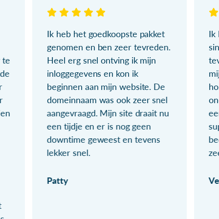
Ik heb het goedkoopste pakket
Ik
genomen en ben zeer tevreden.
si
 te
Heel erg snel ontving ik mijn
te
ude
inloggegevens en kon ik
mi
r
beginnen aan mijn website. De
ho
r
domeinnaam was ook zeer snel
on
ien
aangevraagd. Mijn site draait nu
ee
een tijdje en er is nog geen
su
downtime geweest en tevens
be
lekker snel.
ze
Patty
Ve
t
ls