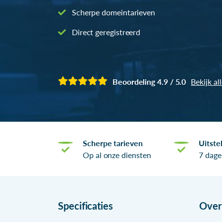
Scherpe domeintarieven
Direct geregistreerd
Beoordeling 4.9 / 5.0
Bekijk al
Scherpe tarieven
Uitste
Op al onze diensten
7 dage
Specificaties
Ove