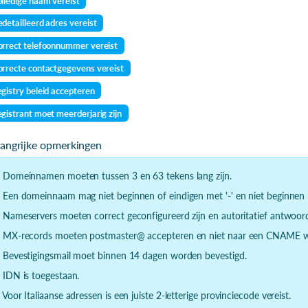
lledige naam vereist
detailleerd adres vereist
rrect telefoonnummer vereist
rrecte contactgegevens vereist
gistry beleid accepteren
gistrant moet meerderjarig zijn
langrijke opmerkingen
- Domeinnamen moeten tussen 3 en 63 tekens lang zijn.
- Een domeinnaam mag niet beginnen of eindigen met '-' en niet beginnen m
- Nameservers moeten correct geconfigureerd zijn en autoritatief antwoor
- MX-records moeten postmaster@ accepteren en niet naar een CNAME wi
- Bevestigingsmail moet binnen 14 dagen worden bevestigd.
- IDN is toegestaan.
- Voor Italiaanse adressen is een juiste 2-letterige provinciecode vereist.