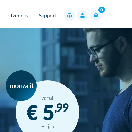
0
Over ons
Support
monza.it
vanaf
€ 5
,99
per jaar