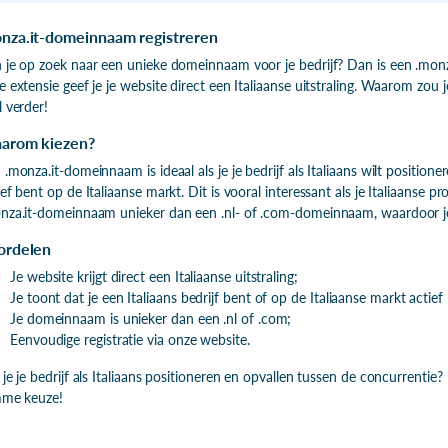
nza.it-domeinnaam registreren
 je op zoek naar een unieke domeinnaam voor je bedrijf? Dan is een .mo
e extensie geef je je website direct een Italiaanse uitstraling. Waarom zo
l verder!
arom kiezen?
 .monza.it-domeinnaam is ideaal als je je bedrijf als Italiaans wilt positioner
ief bent op de Italiaanse markt. Dit is vooral interessant als je Italiaanse 
nza.it-domeinnaam unieker dan een .nl- of .com-domeinnaam, waardoor je
ordelen
Je website krijgt direct een Italiaanse uitstraling;
Je toont dat je een Italiaans bedrijf bent of op de Italiaanse markt actief
Je domeinnaam is unieker dan een .nl of .com;
Eenvoudige registratie via onze website.
 je je bedrijf als Italiaans positioneren en opvallen tussen de concurrent
mme keuze!