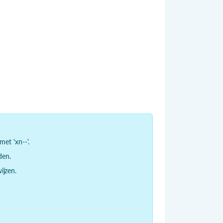
et 'xn--'.
den.
jzen.