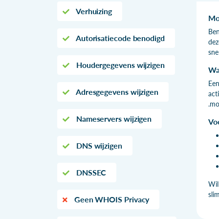
Verhuizing
Mo
Ben
Autorisatiecode benodigd
dez
sne
Houdergegevens wijzigen
Wa
Een
Adresgegevens wijzigen
act
.mo
Nameservers wijzigen
Vo
DNS wijzigen
DNSSEC
Wil
sli
Geen WHOIS Privacy