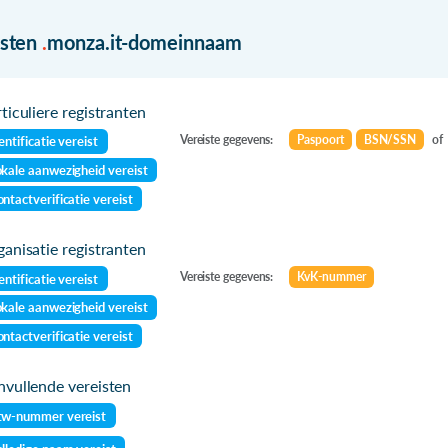
isten
.
monza.it-domeinnaam
ticuliere registranten
Vereiste gegevens:
Paspoort
BSN/SSN
of
entificatie vereist
kale aanwezigheid vereist
ntactverificatie vereist
anisatie registranten
Vereiste gegevens:
KvK-nummer
entificatie vereist
kale aanwezigheid vereist
ntactverificatie vereist
vullende vereisten
tw-nummer vereist