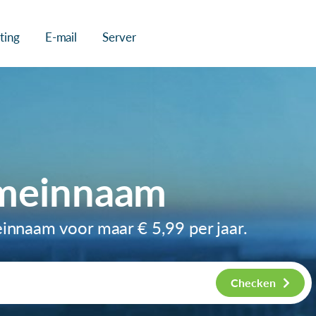
ting
E-mail
Server
omeinnaam
meinnaam voor maar
€ 5,99
per jaar.
Checken