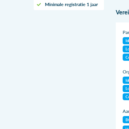
Minimale registratie 1 jaar
Vere
Par
Id
Lo
Co
Org
Id
Lo
Co
Aan
B