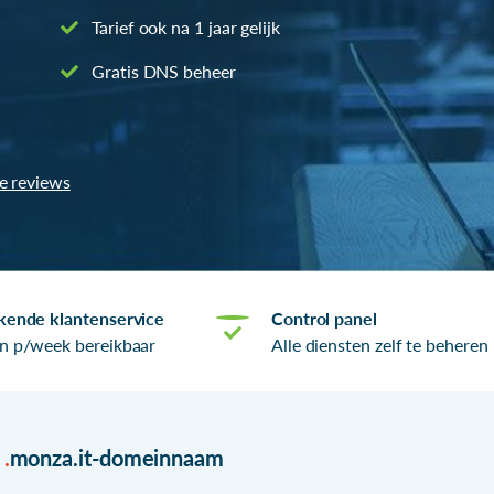
Tarief ook na 1 jaar gelijk
Gratis DNS beheer
le reviews
kende klantenservice
Control panel
n p/week bereikbaar
Alle diensten zelf te beheren
r
.
monza.it-domeinnaam