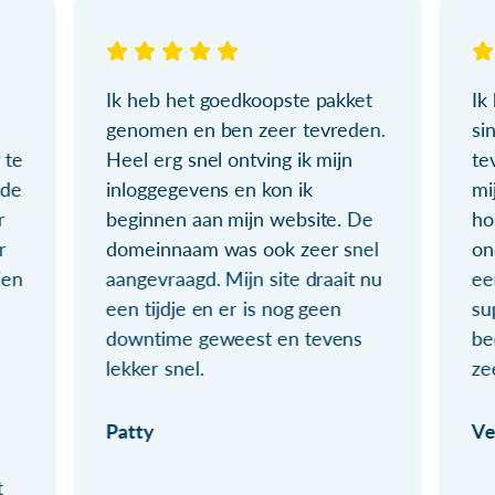
Ik heb het goedkoopste pakket
Ik
genomen en ben zeer tevreden.
si
 te
Heel erg snel ontving ik mijn
te
ude
inloggegevens en kon ik
mi
r
beginnen aan mijn website. De
ho
r
domeinnaam was ook zeer snel
on
ien
aangevraagd. Mijn site draait nu
ee
een tijdje en er is nog geen
su
downtime geweest en tevens
be
lekker snel.
ze
Patty
Ve
t