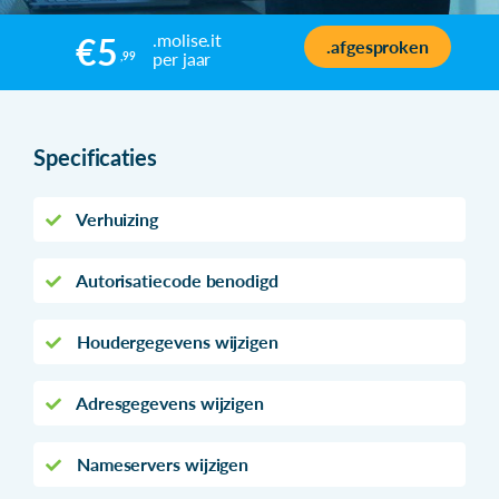
.molise.it
€5
.afgesproken
per jaar
,99
Specificaties
Verhuizing
Autorisatiecode benodigd
Houdergegevens wijzigen
Adresgegevens wijzigen
Nameservers wijzigen