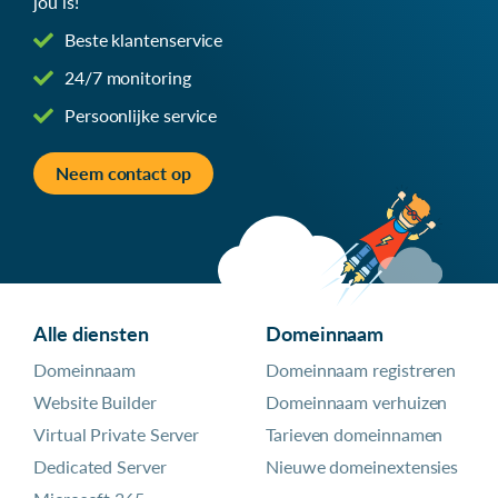
jou is!
Beste klantenservice
24/7 monitoring
Persoonlijke service
Neem contact op
Alle diensten
Domeinnaam
Domeinnaam
Domeinnaam registreren
Website Builder
Domeinnaam verhuizen
Virtual Private Server
Tarieven domeinnamen
Dedicated Server
Nieuwe domeinextensies