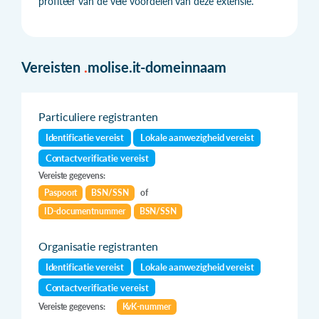
profiteer van de vele voordelen van deze extensie.
Vereisten
.
molise.it-domeinnaam
Particuliere registranten
Identificatie vereist
Lokale aanwezigheid vereist
Contactverificatie vereist
Vereiste gegevens:
Paspoort
BSN/SSN
of
ID-documentnummer
BSN/SSN
Organisatie registranten
Identificatie vereist
Lokale aanwezigheid vereist
Contactverificatie vereist
Vereiste gegevens:
KvK-nummer