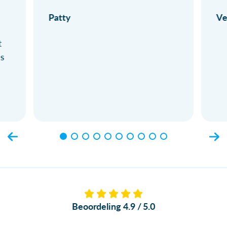
Patty
Ve
t
ls
Beoordeling 4.9 / 5.0