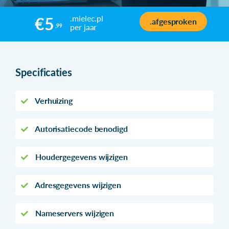
.mielec.pl
€5
.afgesproken
per jaar
,99
Specificaties
Verhuizing
Autorisatiecode benodigd
Houdergegevens wijzigen
Adresgegevens wijzigen
Nameservers wijzigen