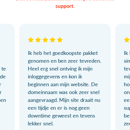
support.
Ik heb het goedkoopste pakket
Ik
genomen en ben zeer tevreden.
si
 te
Heel erg snel ontving ik mijn
te
ude
inloggegevens en kon ik
mi
r
beginnen aan mijn website. De
ho
r
domeinnaam was ook zeer snel
on
ien
aangevraagd. Mijn site draait nu
ee
een tijdje en er is nog geen
su
downtime geweest en tevens
be
lekker snel.
ze