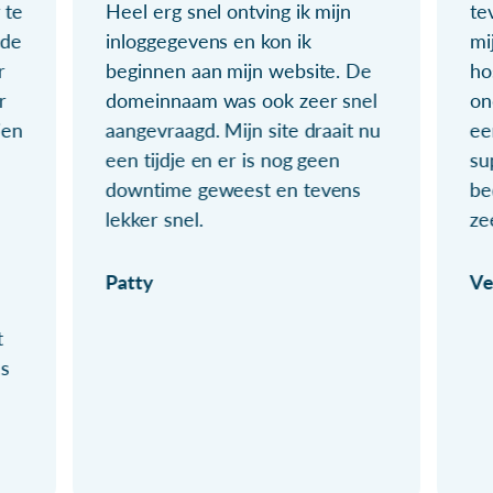
 te
Heel erg snel ontving ik mijn
te
ude
inloggegevens en kon ik
mi
r
beginnen aan mijn website. De
ho
r
domeinnaam was ook zeer snel
on
ien
aangevraagd. Mijn site draait nu
ee
een tijdje en er is nog geen
su
downtime geweest en tevens
be
lekker snel.
ze
Patty
Ve
t
ls