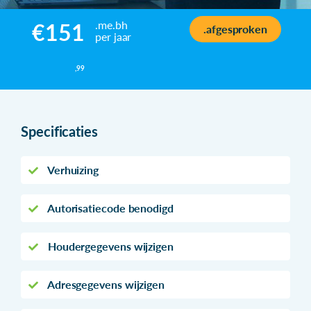
.me.bh
€151
.afgesproken
per jaar
,99
Specificaties
Verhuizing
Autorisatiecode benodigd
Houdergegevens wijzigen
Adresgegevens wijzigen