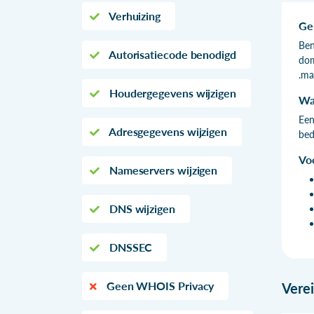
Verhuizing
Ge
Ben
Autorisatiecode benodigd
dom
.ma
Houdergegevens wijzigen
Wa
Een
Adresgegevens wijzigen
bed
Vo
Nameservers wijzigen
DNS wijzigen
DNSSEC
Geen WHOIS Privacy
Vere