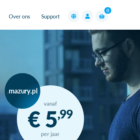
0
Over ons
Support
mazury.pl
vanaf
€ 5
,99
per jaar