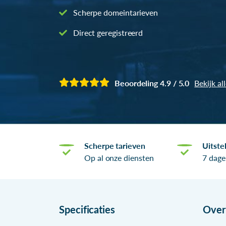
Scherpe domeintarieven
Direct geregistreerd
Beoordeling 4.9 / 5.0
Bekijk al
Scherpe tarieven
Uitste
Op al onze diensten
7 dage
Specificaties
Ove