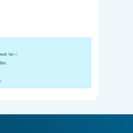
et 'xn--'.
den.
.