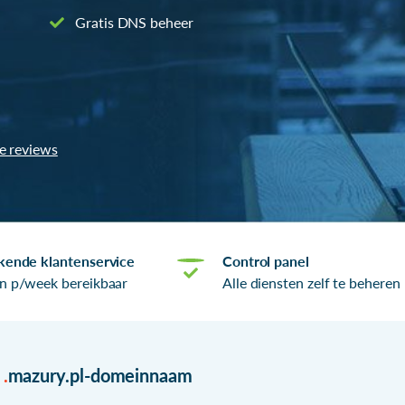
Gratis DNS beheer
le reviews
kende klantenservice
Control panel
n p/week bereikbaar
Alle diensten zelf te beheren
r
.
mazury.pl-domeinnaam