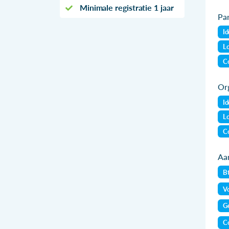
Minimale registratie 1 jaar
Par
Id
Lo
Co
Org
Id
Lo
Co
Aan
B
Vo
Ge
Co