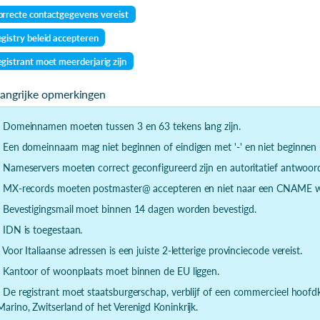
rrecte contactgegevens vereist
gistry beleid accepteren
gistrant moet meerderjarig zijn
langrijke opmerkingen
- Domeinnamen moeten tussen 3 en 63 tekens lang zijn.
- Een domeinnaam mag niet beginnen of eindigen met '-' en niet beginnen m
- Nameservers moeten correct geconfigureerd zijn en autoritatief antwoor
- MX-records moeten postmaster@ accepteren en niet naar een CNAME wi
- Bevestigingsmail moet binnen 14 dagen worden bevestigd.
- IDN is toegestaan.
- Voor Italiaanse adressen is een juiste 2-letterige provinciecode vereist.
- Kantoor of woonplaats moet binnen de EU liggen.
- De registrant moet staatsburgerschap, verblijf of een commercieel hoof
Marino, Zwitserland of het Verenigd Koninkrijk.