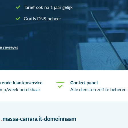
Tarief ook na 1 jaar gelijk
Gratis DNS beheer
le reviews
kende klantenservice
Control panel
n p/week bereikbaar
Alle diensten zelf te beheren
r
.
massa-carrara.it-domeinnaam