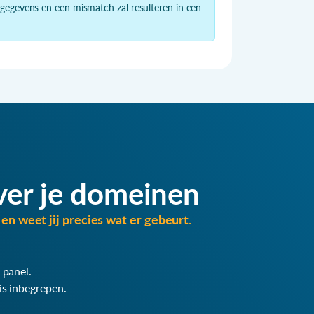
 gegevens en een mismatch zal resulteren in een
ver je domeinen
en weet jij precies wat er gebeurt.
 panel.
is inbegrepen.