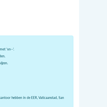
et 'xn--'.
den.
jzen.
dkantoor hebben in de EER, Vaticaanstad, San