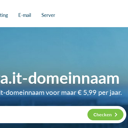
ting
E-mail
Server
ra.it-domeinnaam
a.it-domeinnaam voor maar
€ 5,99
per jaar.
Checken