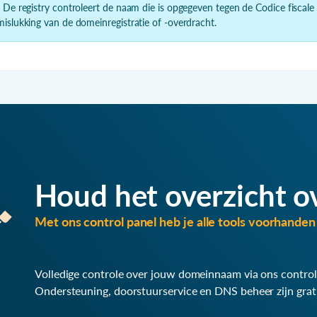
- De registry controleert de naam die is opgegeven tegen de Codice fiscale
mislukking van de domeinregistratie of -overdracht.
Houd het overzicht o
Met ons control panel heb je alle tools voorhanden 
Volledige controle over jouw domeinnaam via ons control
Ondersteuning, doorstuurservice en DNS beheer zijn grat