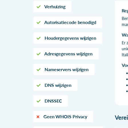
Verhuizing
Re
Ben
Autorisatiecode benodigd
man
Wa
Houdergegevens wijzigen
Er 
uni
Adresgegevens wijzigen
Ita
Vo
Nameservers wijzigen
DNS wijzigen
DNSSEC
Geen WHOIS Privacy
Vere