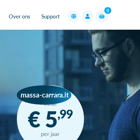
0
Over ons
Support
massa-carrara.it
vanaf
€ 5
,99
per jaar