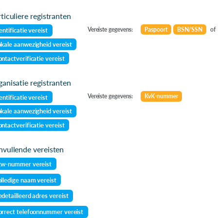
ticuliere registranten
Vereiste gegevens:
Paspoort
BSN/SSN
of
entificatie vereist
kale aanwezigheid vereist
ntactverificatie vereist
anisatie registranten
Vereiste gegevens:
KvK-nummer
entificatie vereist
kale aanwezigheid vereist
ntactverificatie vereist
vullende vereisten
tw-nummer vereist
lledige naam vereist
detailleerd adres vereist
rrect telefoonnummer vereist