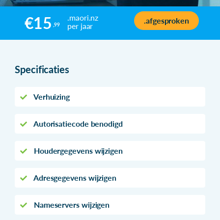
.maori.nz
€15
.afgesproken
per jaar
,99
Specificaties
Verhuizing
Autorisatiecode benodigd
Houdergegevens wijzigen
Adresgegevens wijzigen
Nameservers wijzigen