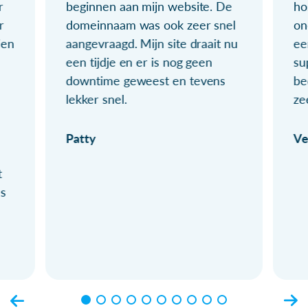
r
beginnen aan mijn website. De
ho
r
domeinnaam was ook zeer snel
on
ien
aangevraagd. Mijn site draait nu
ee
een tijdje en er is nog geen
su
downtime geweest en tevens
be
lekker snel.
ze
Patty
Ve
t
ls