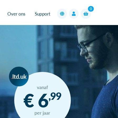
0
Over ons
Support
ltd.uk
vanaf
€ 6
,99
per jaar