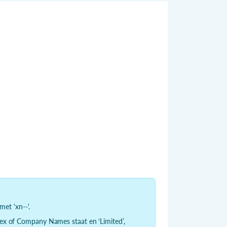
et 'xn--'.
Index of Company Names staat en ‘Limited’,