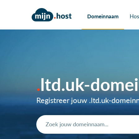
Domeinnaam
Hos
ltd.uk-dome
Registreer jouw .ltd.uk-domei