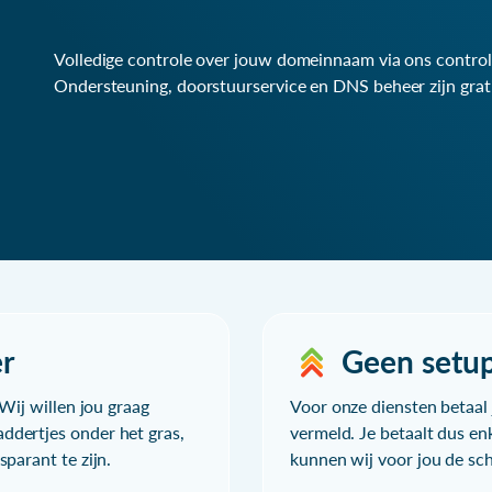
Volledige controle over jouw domeinnaam via ons control
Ondersteuning, doorstuurservice en DNS beheer zijn grat
r
Geen setu
Wij willen jou graag
Voor onze diensten betaal j
ddertjes onder het gras,
vermeld. Je betaalt dus en
parant te zijn.
kunnen wij voor jou de sc