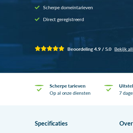
Scherpe domeintarieven
Direct geregistreerd
Beoordeling 4.9 / 5.0
Bekijk al
Scherpe tarieven
Uitste
Op al onze diensten
7 dage
Specificaties
Ove