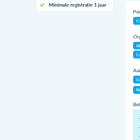
Minimale registratie 1 jaar
Par
Co
Org
Id
Co
Aan
Co
Re
Be