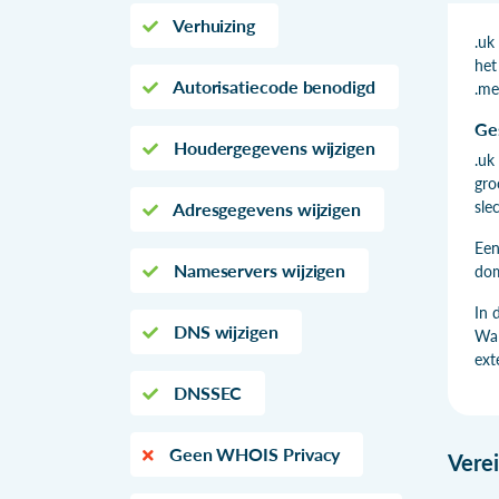
Verhuizing
.uk
het
Autorisatiecode benodigd
.me
Ge
Houdergegevens wijzigen
.uk
gro
sle
Adresgegevens wijzigen
Een
Nameservers wijzigen
dom
In 
DNS wijzigen
Wal
ext
DNSSEC
Geen WHOIS Privacy
Vere