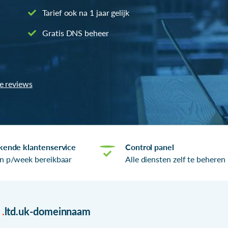
Tarief ook na 1 jaar gelijk
Gratis DNS beheer
le reviews
kende klantenservice
Control panel
n p/week bereikbaar
Alle diensten zelf te beheren
r
.
ltd.uk-domeinnaam