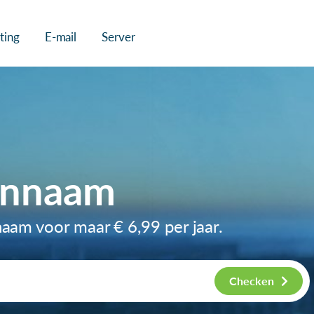
ting
E-mail
Server
innaam
nnaam voor maar
€ 6,99
per jaar.
Checken