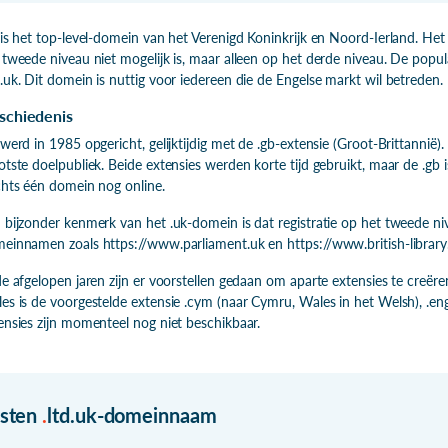
 is het top-level-domein van het Verenigd Koninkrijk en Noord-Ierland. Het
 tweede niveau niet mogelijk is, maar alleen op het derde niveau. De popul
.uk. Dit domein is nuttig voor iedereen die de Engelse markt wil betreden.
schiedenis
 werd in 1985 opgericht, gelijktijdig met de .gb-extensie (Groot-Brittannië)
otste doelpubliek. Beide extensies werden korte tijd gebruikt, maar de .gb i
chts één domein nog online.
 bijzonder kenmerk van het .uk-domein is dat registratie op het tweede niv
einnamen zoals https://www.parliament.uk en https://www.british-library
de afgelopen jaren zijn er voorstellen gedaan om aparte extensies te creëren
es is de voorgestelde extensie .cym (naar Cymru, Wales in het Welsh), .e
ensies zijn momenteel nog niet beschikbaar.
isten
.
ltd.uk-domeinnaam