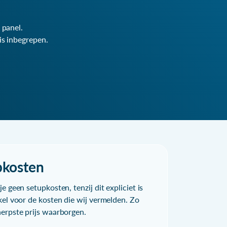
 panel.
is inbegrepen.
pkosten
e geen setupkosten, tenzij dit expliciet is
kel voor de kosten die wij vermelden. Zo
herpste prijs waarborgen.