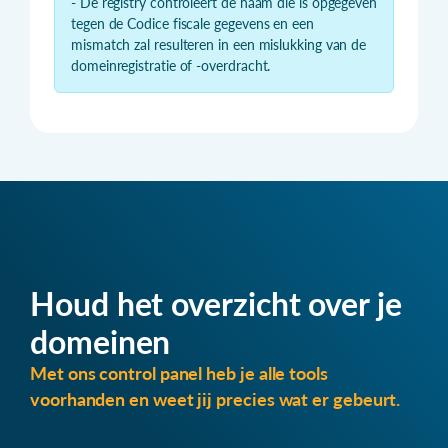
- De registry controleert de naam die is opgegeven
tegen de Codice fiscale gegevens en een
mismatch zal resulteren in een mislukking van de
domeinregistratie of -overdracht.
Houd het overzicht over je
domeinen
Met ons control panel heb je alle tools
voorhanden en weet jij precies wat er gebeurt.