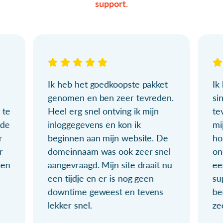
support.
Ik heb het goedkoopste pakket
Ik
genomen en ben zeer tevreden.
si
 te
Heel erg snel ontving ik mijn
te
ude
inloggegevens en kon ik
mi
r
beginnen aan mijn website. De
ho
r
domeinnaam was ook zeer snel
on
ien
aangevraagd. Mijn site draait nu
ee
een tijdje en er is nog geen
su
downtime geweest en tevens
be
lekker snel.
ze