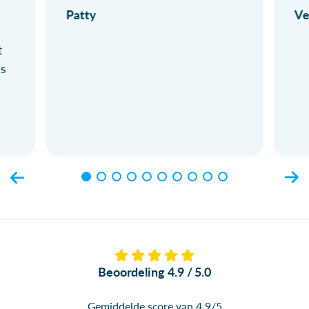
Patty
Ve
t
ls
Beoordeling 4.9 / 5.0
Gemiddelde score van 4.9/5