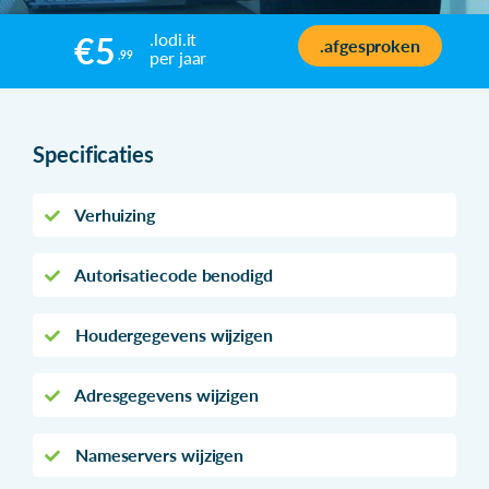
.lodi.it
€5
.afgesproken
per jaar
,99
Specificaties
Verhuizing
Autorisatiecode benodigd
Houdergegevens wijzigen
Adresgegevens wijzigen
Nameservers wijzigen