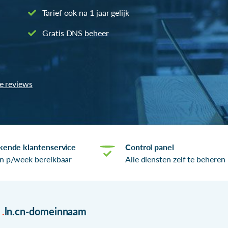
Tarief ook na 1 jaar gelijk
Gratis DNS beheer
le reviews
kende klantenservice
Control panel
n p/week bereikbaar
Alle diensten zelf te beheren
r
.
ln.cn-domeinnaam