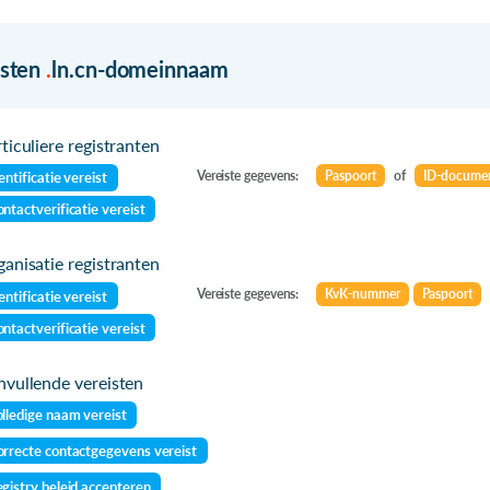
isten
.
ln.cn-domeinnaam
ticuliere registranten
Vereiste gegevens:
Paspoort
of
ID-docume
entificatie vereist
ntactverificatie vereist
anisatie registranten
Vereiste gegevens:
KvK-nummer
Paspoort
entificatie vereist
ntactverificatie vereist
vullende vereisten
lledige naam vereist
rrecte contactgegevens vereist
gistry beleid accepteren