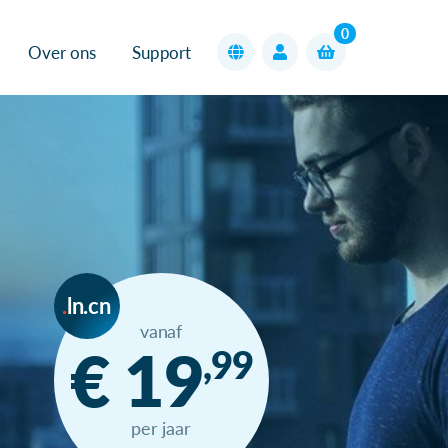
0
Over ons
Support
ln.cn
vanaf
€ 19
,99
per jaar