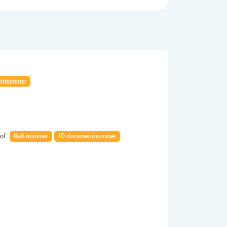
ntnummer
of
KvK-nummer
ID-documentnummer