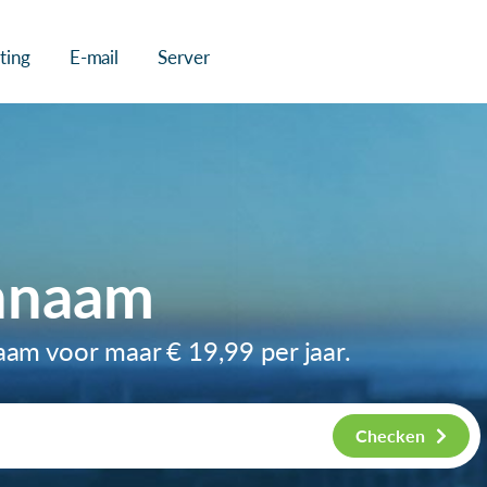
ting
E-mail
Server
nnaam
naam voor maar
€ 19,99
per jaar.
Checken