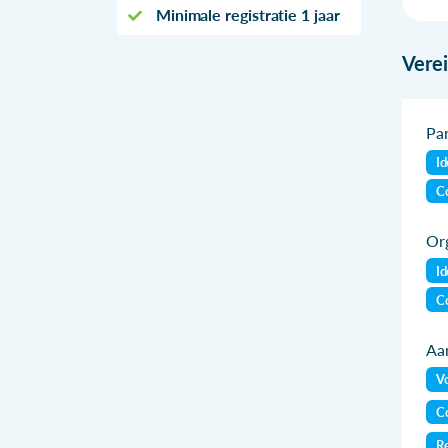
Minimale registratie 1 jaar
Vere
Par
Id
Co
Org
Id
Co
Aan
Vo
Co
Re