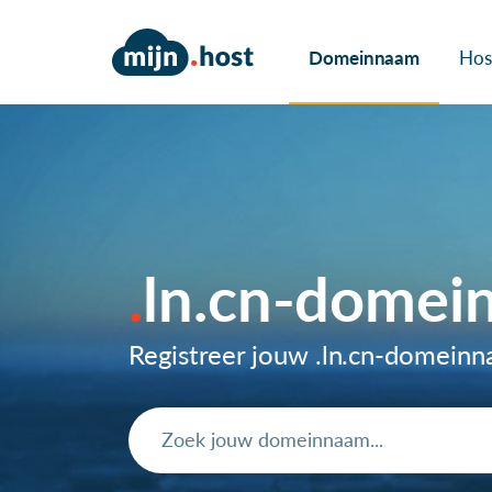
Domeinnaam
Hos
ln.cn-domei
Registreer jouw .ln.cn-domein