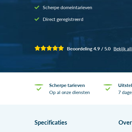
Scherpe domeintarieven
Direct geregistreerd
Beoordeling 4.9 / 5.0
Bekijk al
Scherpe tarieven
Uitste
Op al onze diensten
7 dage
Specificaties
Ove