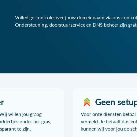
Volledige controle over jouw domeinnaam via ons control
Ondersteuning, doorstuurservice en DNS beheer zijn grat
r
Geen setu
Wij willen jou graag
Voor onze diensten betaal j
ddertjes onder het gras,
vermeld. Je betaalt dus en
parant te zijn.
kunnen wij voor jou de sc