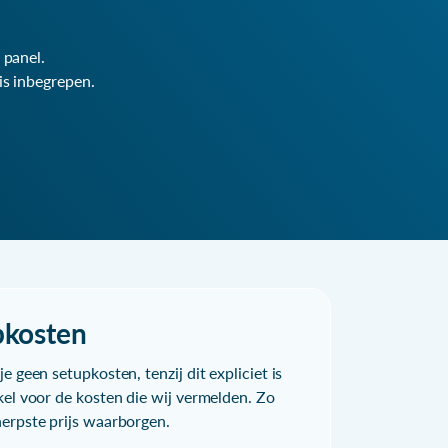
 panel.
is inbegrepen.
pkosten
e geen setupkosten, tenzij dit expliciet is
kel voor de kosten die wij vermelden. Zo
herpste prijs waarborgen.