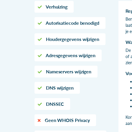
Verhuizing
Re
Ben
Autorisatiecode benodigd
laa
je 
Houdergegevens wijzigen
Wa
De 
Adresgegevens wijzigen
of 
zie
Nameservers wijzigen
Vo
DNS wijzigen
DNSSEC
Kor
Geen WHOIS Privacy
aan