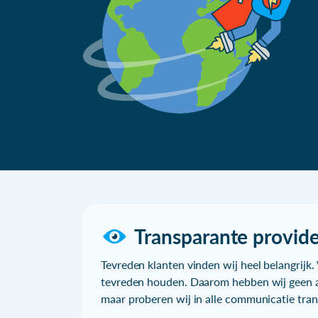
Transparante provide
Tevreden klanten vinden wij heel belangrijk. 
tevreden houden. Daarom hebben wij geen a
maar proberen wij in alle communicatie trans