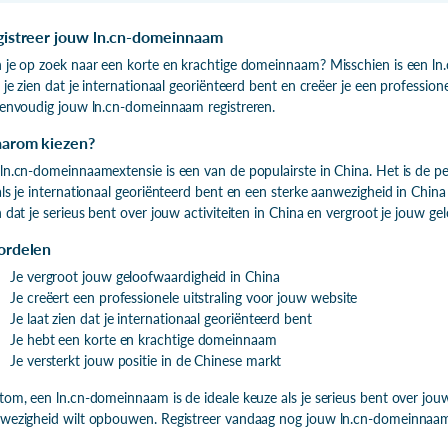
gistreer jouw ln.cn-domeinnaam
 je op zoek naar een korte en krachtige domeinnaam? Misschien is een ln
t je zien dat je internationaal georiënteerd bent en creëer je een profession
eenvoudig jouw ln.cn-domeinnaam registreren.
arom kiezen?
ln.cn-domeinnaamextensie is een van de populairste in China. Het is de pe
als je internationaal georiënteerd bent en een sterke aanwezigheid in Chi
n dat je serieus bent over jouw activiteiten in China en vergroot je jouw ge
ordelen
Je vergroot jouw geloofwaardigheid in China
Je creëert een professionele uitstraling voor jouw website
Je laat zien dat je internationaal georiënteerd bent
Je hebt een korte en krachtige domeinnaam
Je versterkt jouw positie in de Chinese markt
tom, een ln.cn-domeinnaam is de ideale keuze als je serieus bent over jouw 
wezigheid wilt opbouwen. Registreer vandaag nog jouw ln.cn-domeinnaam 